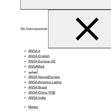
Siti Internazionali
ANSA.it
ANSA English
ANSA Europa-UE
ANSAMed
أنسامد
ANSA NuovaEuropa
ANSA America Latina
ANSA Brasil
ANSA China 中国
ANSA India
Meteo