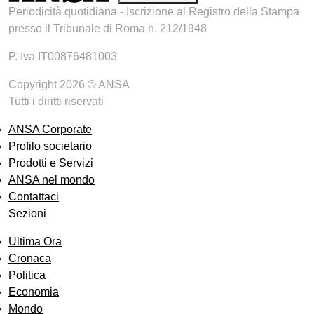
Periodicità quotidiana - Iscrizione al Registro della Stampa
presso il Tribunale di Roma n. 212/1948
P. Iva IT00876481003
Copyright 2026 © ANSA
Tutti i diritti riservati
ANSA Corporate
Profilo societario
Prodotti e Servizi
ANSA nel mondo
Contattaci
Sezioni
Ultima Ora
Cronaca
Politica
Economia
Mondo