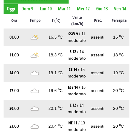
Oggi
Dom 9
Lun 10
Mar 11
Mer 12
Gio 13
Ven 14
Vento
o
Ora
Tempo
T (
C)
Prec.
Percepita
(km/h)
SSW 9
/ 11
o
o
08
.00
16.5
C
assenti
16
C
moderato
S 12
/ 14
o
o
11
.00
18.3
C
assenti
18
C
moderato
SE 14
/ 15
o
o
14
.00
19.1
C
assenti
19
C
moderato
ESE 14
/ 15
o
o
17
.00
19.6
C
assenti
20
C
moderato
E 12
/ 14
o
o
20
.00
20.1
C
assenti
20
C
moderato
NE 11
/ 13
o
o
23
.00
20.4
C
assenti
20
C
moderato