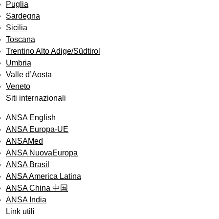
Puglia
Sardegna
Sicilia
Toscana
Trentino Alto Adige/Südtirol
Umbria
Valle d’Aosta
Veneto
Siti internazionali
ANSA English
ANSA Europa-UE
ANSAMed
ANSA NuovaEuropa
ANSA Brasil
ANSA America Latina
ANSA China 中国
ANSA India
Link utili