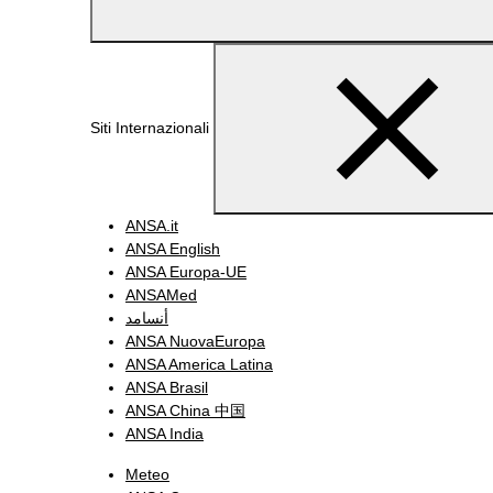
Siti Internazionali
ANSA.it
ANSA English
ANSA Europa-UE
ANSAMed
أنسامد
ANSA NuovaEuropa
ANSA America Latina
ANSA Brasil
ANSA China 中国
ANSA India
Meteo