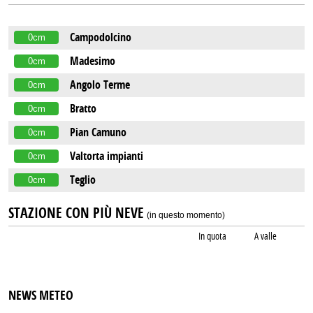
Campodolcino
0cm
Madesimo
0cm
Angolo Terme
0cm
Bratto
0cm
Pian Camuno
0cm
Valtorta impianti
0cm
Teglio
0cm
STAZIONE CON PIÙ NEVE
(in questo momento)
In quota
A valle
NEWS METEO