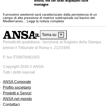
diffuso, ma con locali acquazzoni sulle
montagne
Il prossimo weekend sarà caratterizzato dalla persistenza di un
campo di alta pressione di matrice subtropicale sul bacino del
Mediterraneo... Leggi la notizia completa
Torna su
Periodicità quotidiana - Iscrizione al Registro della Stampa
presso il Tribunale di Roma n. 212/1948
P. Iva IT00876481003
Copyright 2026 © ANSA
Tutti i diritti riservati
ANSA Corporate
Profilo societario
Prodotti e Servizi
ANSA nel mondo
Contattaci