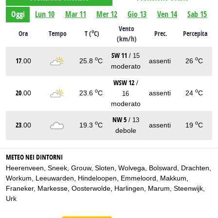
Oggi
Lun 10
Mar 11
Mer 12
Gio 13
Ven 14
Sab 15
Vento
o
Ora
Tempo
T (
C)
Prec.
Percepita
(km/h)
SW 11
/ 15
o
o
17
.00
25.8
C
assenti
26
C
moderato
WSW 12
/
o
o
20
.00
23.6
C
assenti
24
C
16
moderato
NW 5
/ 13
o
o
23
.00
19.3
C
assenti
19
C
debole
METEO NEI DINTORNI
Heerenveen
,
Sneek
,
Grouw
,
Sloten
,
Wolvega
,
Bolsward
,
Drachten
,
Workum
,
Leeuwarden
,
Hindeloopen
,
Emmeloord
,
Makkum
,
Franeker
,
Markesse
,
Oosterwolde
,
Harlingen
,
Marum
,
Steenwijk
,
Urk