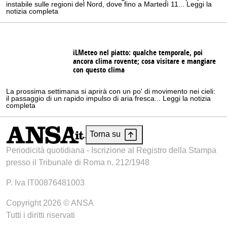
instabile sulle regioni del Nord, dove fino a Martedì 11... Leggi la
notizia completa
iLMeteo nel piatto: qualche temporale, poi
ancora clima rovente; cosa visitare e mangiare
con questo clima
La prossima settimana si aprirà con un po' di movimento nei cieli:
il passaggio di un rapido impulso di aria fresca... Leggi la notizia
completa
Torna su
Periodicità quotidiana - Iscrizione al Registro della Stampa
presso il Tribunale di Roma n. 212/1948
P. Iva IT00876481003
Copyright 2026 © ANSA
Tutti i diritti riservati