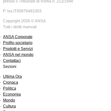
presso il Tribunale di Roma n. 212/1948
P. Iva IT00876481003
Copyright 2026 © ANSA
Tutti i diritti riservati
ANSA Corporate
Profilo societario
Prodotti e Servizi
ANSA nel mondo
Contattaci
Sezioni
Ultima Ora
Cronaca
Politica
Economia
Mondo
Cultura