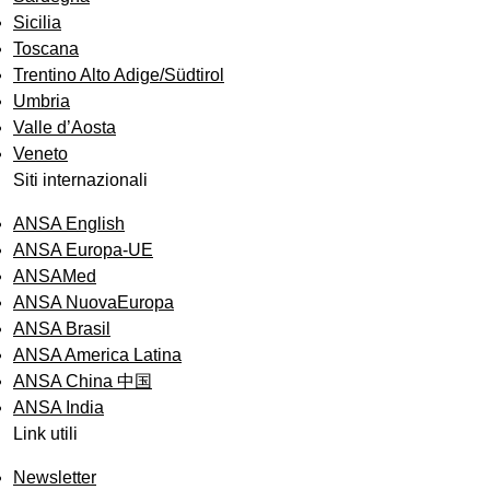
Sicilia
Toscana
Trentino Alto Adige/Südtirol
Umbria
Valle d’Aosta
Veneto
Siti internazionali
ANSA English
ANSA Europa-UE
ANSAMed
ANSA NuovaEuropa
ANSA Brasil
ANSA America Latina
ANSA China 中国
ANSA India
Link utili
Newsletter