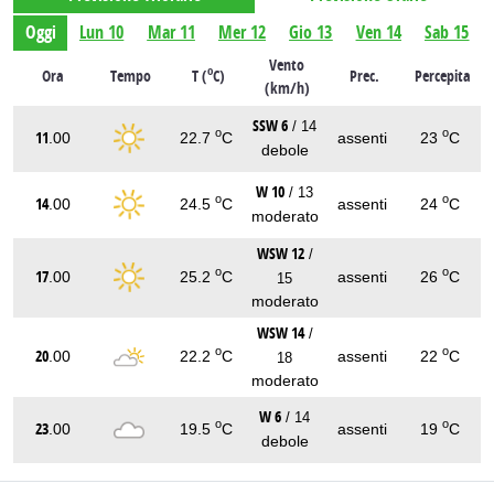
Oggi
Lun 10
Mar 11
Mer 12
Gio 13
Ven 14
Sab 15
Vento
o
Ora
Tempo
T (
C)
Prec.
Percepita
(km/h)
SSW 6
/ 14
o
o
11
.00
22.7
C
assenti
23
C
debole
W 10
/ 13
o
o
14
.00
24.5
C
assenti
24
C
moderato
WSW 12
/
o
o
17
.00
25.2
C
assenti
26
C
15
moderato
WSW 14
/
o
o
20
.00
22.2
C
assenti
22
C
18
moderato
W 6
/ 14
o
o
23
.00
19.5
C
assenti
19
C
debole