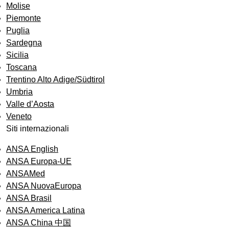
Molise
Piemonte
Puglia
Sardegna
Sicilia
Toscana
Trentino Alto Adige/Südtirol
Umbria
Valle d’Aosta
Veneto
Siti internazionali
ANSA English
ANSA Europa-UE
ANSAMed
ANSA NuovaEuropa
ANSA Brasil
ANSA America Latina
ANSA China 中国