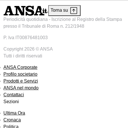
Torna su
Periodicità quotidiana - Iscrizione al Registro della Stampa
presso il Tribunale di Roma n. 212/1948
P. Iva IT00876481003
Copyright 2026 © ANSA
Tutti i diritti riservati
ANSA Corporate
Profilo societario
Prodotti e Servizi
ANSA nel mondo
Contattaci
Sezioni
Ultima Ora
Cronaca
Politica