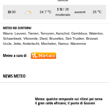
S 12
/ 28
o
o
23
.00
24.7
C
assenti
25
C
moderato
METEO NEI DINTORNI
Wavre
,
Leuven
,
Tienen
,
Tervuren
,
Aarschot
,
Gembloux
,
Waterloo
,
Schaerbeek
,
Vilvoorde
,
Diest
,
Bruxelles
,
Sint-Truiden
,
Brüssel
,
Uccle
,
Jette
,
Anderlecht
,
Mechelen
,
Namur
,
Waremme
Meteo a cura di
NEWS METEO
Meteo: qualche temporale sui rilievi poi torna
il gran caldo africano; il punto di Gussoni