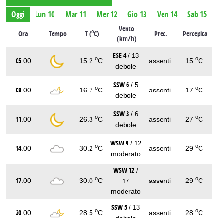
Oggi
Lun 10
Mar 11
Mer 12
Gio 13
Ven 14
Sab 15
Vento
o
Ora
Tempo
T (
C)
Prec.
Percepita
(km/h)
ESE 4
/ 13
o
o
05
.00
15.2
C
assenti
15
C
debole
SSW 6
/ 5
o
o
08
.00
16.7
C
assenti
17
C
debole
SSW 3
/ 6
o
o
11
.00
26.3
C
assenti
27
C
debole
WSW 9
/ 12
o
o
14
.00
30.2
C
assenti
29
C
moderato
WSW 12
/
o
o
17
.00
30.0
C
assenti
29
C
17
moderato
SSW 5
/ 13
o
o
20
.00
28.5
C
assenti
28
C
debole