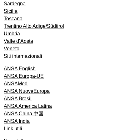
Sardegna
Sicilia
Toscana
Trentino Alto Adige/Südtirol
Umbria
Valle d’Aosta
Veneto
Siti internazionali
ANSA English
ANSA Europa-UE
ANSAMed
ANSA NuovaEuropa
ANSA Brasil
ANSA America Latina
ANSA China 中国
ANSA India
Link utili