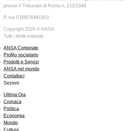
presso il Tribunale di Roma n. 212/1948
P. Iva IT00876481003
Copyright 2026 © ANSA
Tutti i diritti riservati
ANSA Corporate
Profilo societario
Prodotti e Servizi
ANSA nel mondo
Contattaci
Sezioni
Ultima Ora
Cronaca
Politica
Economia
Mondo
Cultura