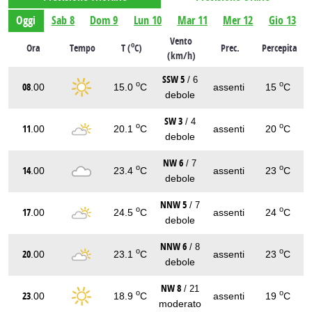
Oggi
Sab 8
Dom 9
Lun 10
Mar 11
Mer 12
Gio 13
Vento
o
Ora
Tempo
T (
C)
Prec.
Percepita
(km/h)
SSW 5
/ 6
o
o
08
.00
15.0
C
assenti
15
C
debole
SW 3
/ 4
o
o
11
.00
20.1
C
assenti
20
C
debole
NW 6
/ 7
o
o
14
.00
23.4
C
assenti
23
C
debole
NNW 5
/ 7
o
o
17
.00
24.5
C
assenti
24
C
debole
NNW 6
/ 8
o
o
20
.00
23.1
C
assenti
23
C
debole
NW 8
/ 21
o
o
23
.00
18.9
C
assenti
19
C
moderato