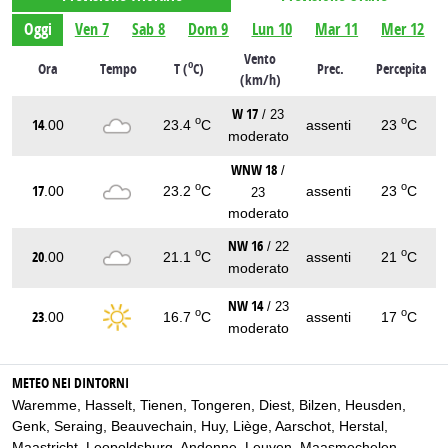
Oggi
Ven 7
Sab 8
Dom 9
Lun 10
Mar 11
Mer 12
Vento
o
Ora
Tempo
T (
C)
Prec.
Percepita
(km/h)
W 17
/ 23
o
o
14
.00
23.4
C
assenti
23
C
moderato
WNW 18
/
o
o
17
.00
23.2
C
assenti
23
C
23
moderato
NW 16
/ 22
o
o
20
.00
21.1
C
assenti
21
C
moderato
NW 14
/ 23
o
o
23
.00
16.7
C
assenti
17
C
moderato
METEO NEI DINTORNI
Waremme
,
Hasselt
,
Tienen
,
Tongeren
,
Diest
,
Bilzen
,
Heusden
,
Genk
,
Seraing
,
Beauvechain
,
Huy
,
Liège
,
Aarschot
,
Herstal
,
Maastricht
,
Leopoldsburg
,
Andenne
,
Leuven
,
Maasmechelen