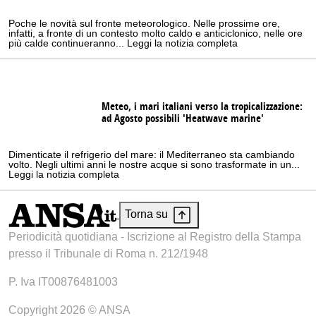
Poche le novità sul fronte meteorologico. Nelle prossime ore,
infatti, a fronte di un contesto molto caldo e anticiclonico, nelle ore
più calde continueranno... Leggi la notizia completa
Meteo, i mari italiani verso la tropicalizzazione:
ad Agosto possibili 'Heatwave marine'
Dimenticate il refrigerio del mare: il Mediterraneo sta cambiando
volto. Negli ultimi anni le nostre acque si sono trasformate in un...
Leggi la notizia completa
Torna su
Periodicità quotidiana - Iscrizione al Registro della Stampa
presso il Tribunale di Roma n. 212/1948
P. Iva IT00876481003
Copyright 2026 © ANSA