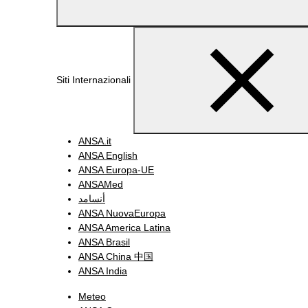
Siti Internazionali
ANSA.it
ANSA English
ANSA Europa-UE
ANSAMed
أنسامد
ANSA NuovaEuropa
ANSA America Latina
ANSA Brasil
ANSA China 中国
ANSA India
Meteo