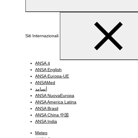
Siti Internazionali
ANSA.it
ANSA English
ANSA Europa-UE
ANSAMed
أنسامد
ANSA NuovaEuropa
ANSA America Latina
ANSA Brasil
ANSA China 中国
ANSA India
Meteo