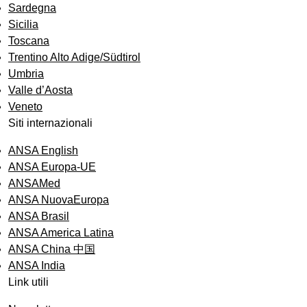
Sardegna
Sicilia
Toscana
Trentino Alto Adige/Südtirol
Umbria
Valle d’Aosta
Veneto
Siti internazionali
ANSA English
ANSA Europa-UE
ANSAMed
ANSA NuovaEuropa
ANSA Brasil
ANSA America Latina
ANSA China 中国
ANSA India
Link utili