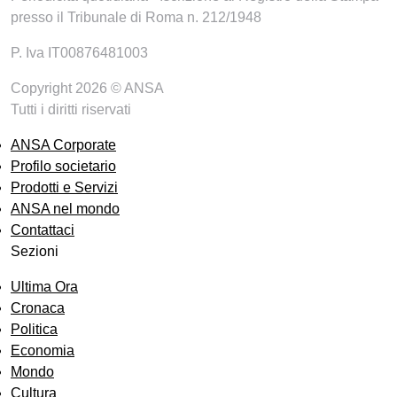
presso il Tribunale di Roma n. 212/1948
P. Iva IT00876481003
Copyright 2026 © ANSA
Tutti i diritti riservati
ANSA Corporate
Profilo societario
Prodotti e Servizi
ANSA nel mondo
Contattaci
Sezioni
Ultima Ora
Cronaca
Politica
Economia
Mondo
Cultura