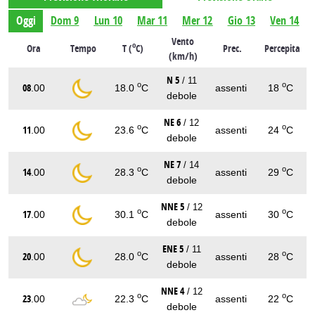
Oggi
Dom 9
Lun 10
Mar 11
Mer 12
Gio 13
Ven 14
Vento
o
Ora
Tempo
T (
C)
Prec.
Percepita
(km/h)
N 5
/ 11
o
o
08
.00
18.0
C
assenti
18
C
debole
NE 6
/ 12
o
o
11
.00
23.6
C
assenti
24
C
debole
NE 7
/ 14
o
o
14
.00
28.3
C
assenti
29
C
debole
NNE 5
/ 12
o
o
17
.00
30.1
C
assenti
30
C
debole
ENE 5
/ 11
o
o
20
.00
28.0
C
assenti
28
C
debole
NNE 4
/ 12
o
o
23
.00
22.3
C
assenti
22
C
debole