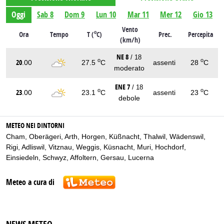
Oggi
Sab 8
Dom 9
Lun 10
Mar 11
Mer 12
Gio 13
Vento
o
Ora
Tempo
T (
C)
Prec.
Percepita
(km/h)
NE 8
/ 18
o
o
20
.00
27.5
C
assenti
28
C
moderato
ENE 7
/ 18
o
o
23
.00
23.1
C
assenti
23
C
debole
METEO NEI DINTORNI
Cham
,
Oberägeri
,
Arth
,
Horgen
,
Küßnacht
,
Thalwil
,
Wädenswil
,
Rigi
,
Adliswil
,
Vitznau
,
Weggis
,
Küsnacht
,
Muri
,
Hochdorf
,
Einsiedeln
,
Schwyz
,
Affoltern
,
Gersau
,
Lucerna
Meteo a cura di