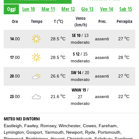
Oggi
Lun 10
Mar 11
Mer 12
Gio 13
Ven 14
Sab 15
Vento
o
Ora
Tempo
T (
C)
Prec.
Percepita
(km/h)
SE 10
/ 13
o
o
14
.00
28.5
C
assenti
27
C
moderato
S 12
/ 15
o
o
17
.00
28.5
C
assenti
28
C
moderato
SW 14
/ 20
o
o
20
.00
26.6
C
assenti
27
C
moderato
WNW 15
/
o
o
23
.00
21.6
C
assenti
22
C
27
moderato
METEO NEI DINTORNI
Eastleigh
,
Fawley
,
Romsey
,
Winchester
,
Cowes
,
Fareham
,
Lymington
,
Gosport
,
Yarmouth
,
Newport
,
Ryde
,
Portsmouth
,
Ringwood
,
Brightstone
,
Havant
,
Christchurch
,
Salisbury
,
Sandown
,