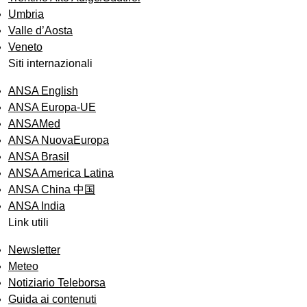
Umbria
Valle d’Aosta
Veneto
Siti internazionali
ANSA English
ANSA Europa-UE
ANSAMed
ANSA NuovaEuropa
ANSA Brasil
ANSA America Latina
ANSA China 中国
ANSA India
Link utili
Newsletter
Meteo
Notiziario Teleborsa
Guida ai contenuti