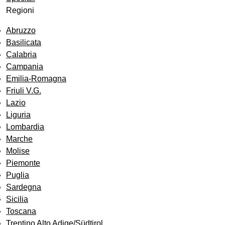
Regioni
Abruzzo
Basilicata
Calabria
Campania
Emilia-Romagna
Friuli V.G.
Lazio
Liguria
Lombardia
Marche
Molise
Piemonte
Puglia
Sardegna
Sicilia
Toscana
Trentino Alto Adige/Südtirol