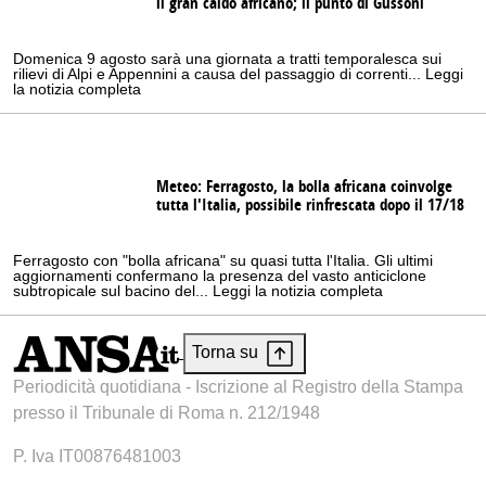
il gran caldo africano; il punto di Gussoni
Domenica 9 agosto sarà una giornata a tratti temporalesca sui
rilievi di Alpi e Appennini a causa del passaggio di correnti... Leggi
la notizia completa
Meteo: Ferragosto, la bolla africana coinvolge
tutta l'Italia, possibile rinfrescata dopo il 17/18
Ferragosto con "bolla africana" su quasi tutta l'Italia. Gli ultimi
aggiornamenti confermano la presenza del vasto anticiclone
subtropicale sul bacino del... Leggi la notizia completa
Torna su
Periodicità quotidiana - Iscrizione al Registro della Stampa
presso il Tribunale di Roma n. 212/1948
P. Iva IT00876481003