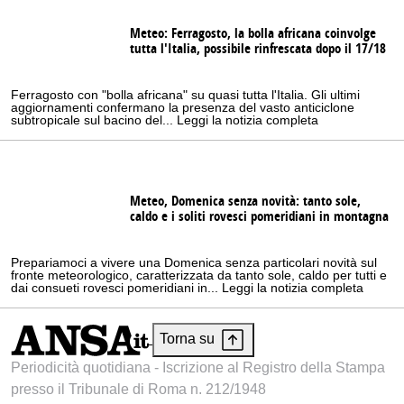
Meteo: Ferragosto, la bolla africana coinvolge
tutta l'Italia, possibile rinfrescata dopo il 17/18
Ferragosto con "bolla africana" su quasi tutta l'Italia. Gli ultimi
aggiornamenti confermano la presenza del vasto anticiclone
subtropicale sul bacino del... Leggi la notizia completa
Meteo, Domenica senza novità: tanto sole,
caldo e i soliti rovesci pomeridiani in montagna
Prepariamoci a vivere una Domenica senza particolari novità sul
fronte meteorologico, caratterizzata da tanto sole, caldo per tutti e
dai consueti rovesci pomeridiani in... Leggi la notizia completa
Torna su
Periodicità quotidiana - Iscrizione al Registro della Stampa
presso il Tribunale di Roma n. 212/1948