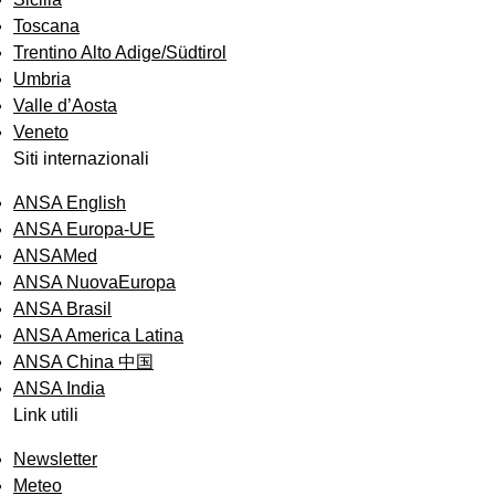
Toscana
Trentino Alto Adige/Südtirol
Umbria
Valle d’Aosta
Veneto
Siti internazionali
ANSA English
ANSA Europa-UE
ANSAMed
ANSA NuovaEuropa
ANSA Brasil
ANSA America Latina
ANSA China 中国
ANSA India
Link utili
Newsletter
Meteo