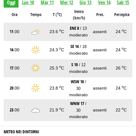
Oggi
Lun 10
Mar 11
Mer 12
Gio 13
Ven 14
Sab 15
Vento
o
Ora
Tempo
T (
C)
Prec.
Percepita
(km/h)
ENE 8
/ 13
o
o
11
.00
23.6
C
assenti
24
C
moderato
SE 14
/ 18
o
o
14
.00
24.3
C
assenti
24
C
moderato
S 10
/ 12
o
o
17
.00
25.3
C
assenti
26
C
moderato
WSW 18
/
o
o
20
.00
23.8
C
assenti
24
C
30
moderato
WNW 17
/
o
o
23
.00
21.9
C
assenti
22
C
30
moderato
METEO NEI DINTORNI