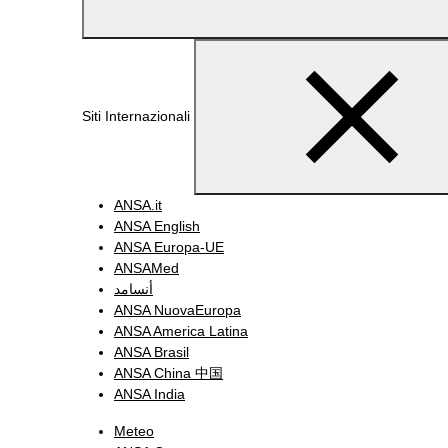
Siti Internazionali
ANSA.it
ANSA English
ANSA Europa-UE
ANSAMed
أنسامد
ANSA NuovaEuropa
ANSA America Latina
ANSA Brasil
ANSA China 中国
ANSA India
Meteo