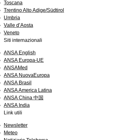
Toscana
Trentino Alto Adige/Südtirol
Umbria
Valle d’Aosta
Veneto
Siti internazionali
ANSA English
ANSA Europa-UE
ANSAMed
ANSA NuovaEuropa
ANSA Brasil
ANSA America Latina
ANSA China 中国
ANSA India
Link utili
Newsletter
Meteo