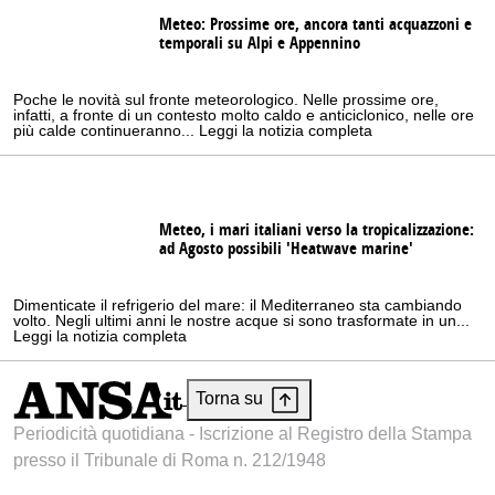
Meteo: Prossime ore, ancora tanti acquazzoni e
temporali su Alpi e Appennino
Poche le novità sul fronte meteorologico. Nelle prossime ore,
infatti, a fronte di un contesto molto caldo e anticiclonico, nelle ore
più calde continueranno... Leggi la notizia completa
Meteo, i mari italiani verso la tropicalizzazione:
ad Agosto possibili 'Heatwave marine'
Dimenticate il refrigerio del mare: il Mediterraneo sta cambiando
volto. Negli ultimi anni le nostre acque si sono trasformate in un...
Leggi la notizia completa
Torna su
Periodicità quotidiana - Iscrizione al Registro della Stampa
presso il Tribunale di Roma n. 212/1948