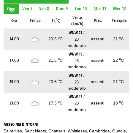
Oggi
Ven 7
Sab 8
Dom 9
Lun 10
Mar 11
Mer 12
Vento
o
Ora
Tempo
T (
C)
Prec.
Percepita
(km/h)
WNW 21
/
o
o
14
.00
20.6
C
assenti
21
C
28
moderato
WNW 19
/
o
o
17
.00
21.6
C
assenti
22
C
26
moderato
WNW 17
/
o
o
20
.00
20.6
C
assenti
21
C
23
moderato
WNW 13
/
o
o
23
.00
17.5
C
assenti
18
C
20
moderato
METEO NEI DINTORNI
Saint Ives
,
Saint Neots
,
Chatteris
,
Whittlesey
,
Cambridge
,
Oundle
,