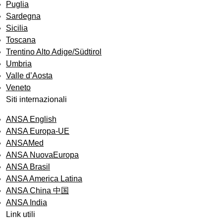
Puglia
Sardegna
Sicilia
Toscana
Trentino Alto Adige/Südtirol
Umbria
Valle d’Aosta
Veneto
Siti internazionali
ANSA English
ANSA Europa-UE
ANSAMed
ANSA NuovaEuropa
ANSA Brasil
ANSA America Latina
ANSA China 中国
ANSA India
Link utili