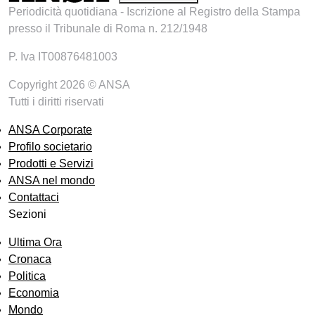
Periodicità quotidiana - Iscrizione al Registro della Stampa
presso il Tribunale di Roma n. 212/1948
P. Iva IT00876481003
Copyright 2026 © ANSA
Tutti i diritti riservati
ANSA Corporate
Profilo societario
Prodotti e Servizi
ANSA nel mondo
Contattaci
Sezioni
Ultima Ora
Cronaca
Politica
Economia
Mondo