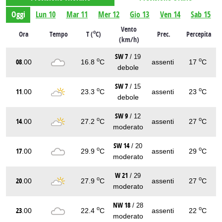
Oggi
Lun 10
Mar 11
Mer 12
Gio 13
Ven 14
Sab 15
Vento
o
Ora
Tempo
T (
C)
Prec.
Percepita
(km/h)
SW 7
/ 19
o
o
08
.00
16.8
C
assenti
17
C
debole
SW 7
/ 15
o
o
11
.00
23.3
C
assenti
23
C
debole
SW 9
/ 12
o
o
14
.00
27.2
C
assenti
27
C
moderato
SW 14
/ 20
o
o
17
.00
29.9
C
assenti
29
C
moderato
W 21
/ 29
o
o
20
.00
27.9
C
assenti
27
C
moderato
NW 18
/ 28
o
o
23
.00
22.4
C
assenti
22
C
moderato