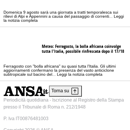
Domenica 9 agosto sarà una giornata a tratti temporalesca sui
rilievi di Alpi e Appennini a causa del passaggio di correnti... Leggi
la notizia completa
Meteo: Ferragosto, la bolla africana coinvolge
tutta l'Italia, possibile rinfrescata dopo il 17/18
Ferragosto con "bolla africana" su quasi tutta l'Italia. Gli ultimi
aggiornamenti confermano la presenza del vasto anticiclone
subtropicale sul bacino del... Leggi la notizia completa
Torna su
Periodicità quotidiana - Iscrizione al Registro della Stampa
presso il Tribunale di Roma n. 212/1948
P. Iva IT00876481003