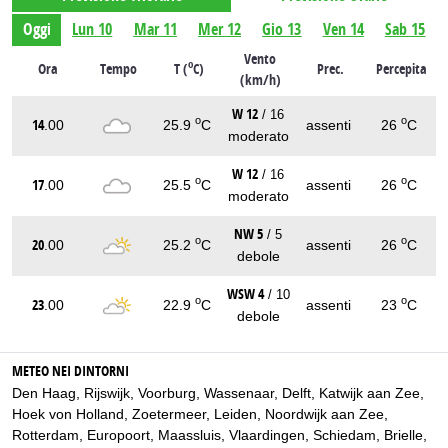
Oggi
Lun 10
Mar 11
Mer 12
Gio 13
Ven 14
Sab 15
Vento
o
Ora
Tempo
T (
C)
Prec.
Percepita
(km/h)
W 12
/ 16
o
o
14
.00
25.9
C
assenti
26
C
moderato
W 12
/ 16
o
o
17
.00
25.5
C
assenti
26
C
moderato
NW 5
/ 5
o
o
20
.00
25.2
C
assenti
26
C
debole
WSW 4
/ 10
o
o
23
.00
22.9
C
assenti
23
C
debole
METEO NEI DINTORNI
Den Haag
,
Rijswijk
,
Voorburg
,
Wassenaar
,
Delft
,
Katwijk aan Zee
,
Hoek von Holland
,
Zoetermeer
,
Leiden
,
Noordwijk aan Zee
,
Rotterdam
,
Europoort
,
Maassluis
,
Vlaardingen
,
Schiedam
,
Brielle
,