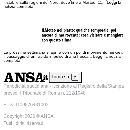
instabile sulle regioni del Nord, dove fino a Martedì 11... Leggi la
notizia completa
iLMeteo nel piatto: qualche temporale, poi
ancora clima rovente; cosa visitare e mangiare
con questo clima
La prossima settimana si aprirà con un po' di movimento nei cieli:
il passaggio di un rapido impulso di aria fresca... Leggi la notizia
completa
Torna su
Periodicità quotidiana - Iscrizione al Registro della Stampa
presso il Tribunale di Roma n. 212/1948
P. Iva IT00876481003
Copyright 2026 © ANSA
Tutti i diritti riservati