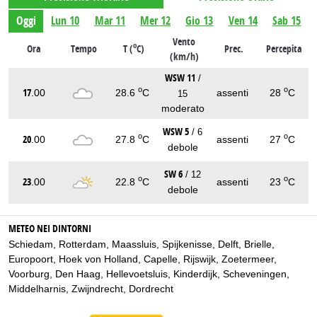
Oggi
Lun 10
Mar 11
Mer 12
Gio 13
Ven 14
Sab 15
Vento
o
Ora
Tempo
T (
C)
Prec.
Percepita
(km/h)
WSW 11
/
o
o
17
.00
28.6
C
assenti
28
C
15
moderato
WSW 5
/ 6
o
o
20
.00
27.8
C
assenti
27
C
debole
SW 6
/ 12
o
o
23
.00
22.8
C
assenti
23
C
debole
METEO NEI DINTORNI
Schiedam
,
Rotterdam
,
Maassluis
,
Spijkenisse
,
Delft
,
Brielle
,
Europoort
,
Hoek von Holland
,
Capelle
,
Rijswijk
,
Zoetermeer
,
Voorburg
,
Den Haag
,
Hellevoetsluis
,
Kinderdijk
,
Scheveningen
,
Middelharnis
,
Zwijndrecht
,
Dordrecht