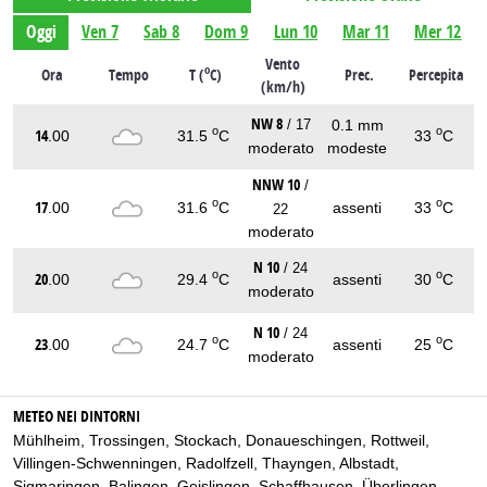
Oggi
Ven 7
Sab 8
Dom 9
Lun 10
Mar 11
Mer 12
Vento
o
Ora
Tempo
T (
C)
Prec.
Percepita
(km/h)
NW 8
0.1 mm
/ 17
o
o
14
.00
31.5
C
33
C
moderato
modeste
NNW 10
/
o
o
17
.00
31.6
C
assenti
33
C
22
moderato
N 10
/ 24
o
o
20
.00
29.4
C
assenti
30
C
moderato
N 10
/ 24
o
o
23
.00
24.7
C
assenti
25
C
moderato
METEO NEI DINTORNI
Mühlheim
,
Trossingen
,
Stockach
,
Donaueschingen
,
Rottweil
,
Villingen-Schwenningen
,
Radolfzell
,
Thayngen
,
Albstadt
,
Sigmaringen
,
Balingen
,
Geislingen
,
Schaffhausen
,
Überlingen
,