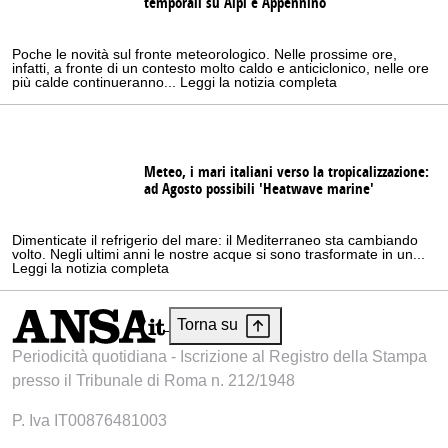
temporali su Alpi e Appennino
Poche le novità sul fronte meteorologico. Nelle prossime ore,
infatti, a fronte di un contesto molto caldo e anticiclonico, nelle ore
più calde continueranno... Leggi la notizia completa
Meteo, i mari italiani verso la tropicalizzazione:
ad Agosto possibili 'Heatwave marine'
Dimenticate il refrigerio del mare: il Mediterraneo sta cambiando
volto. Negli ultimi anni le nostre acque si sono trasformate in un...
Leggi la notizia completa
Torna su
Periodicità quotidiana - Iscrizione al Registro della Stampa
presso il Tribunale di Roma n. 212/1948
P. Iva IT00876481003