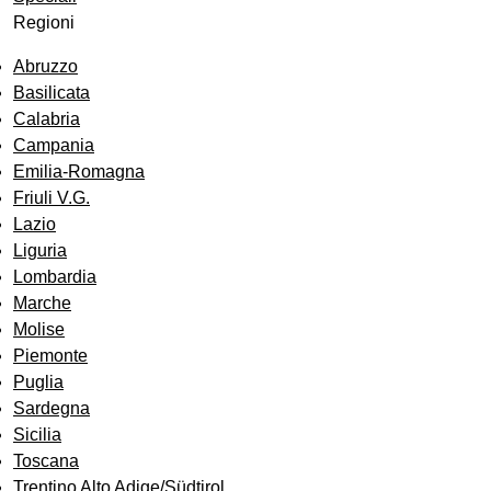
Regioni
Abruzzo
Basilicata
Calabria
Campania
Emilia-Romagna
Friuli V.G.
Lazio
Liguria
Lombardia
Marche
Molise
Piemonte
Puglia
Sardegna
Sicilia
Toscana
Trentino Alto Adige/Südtirol