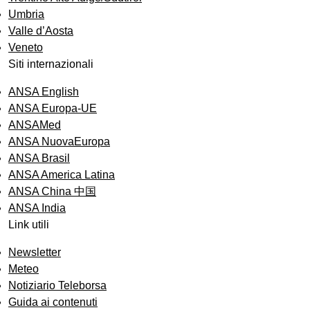
Umbria
Valle d’Aosta
Veneto
Siti internazionali
ANSA English
ANSA Europa-UE
ANSAMed
ANSA NuovaEuropa
ANSA Brasil
ANSA America Latina
ANSA China 中国
ANSA India
Link utili
Newsletter
Meteo
Notiziario Teleborsa
Guida ai contenuti