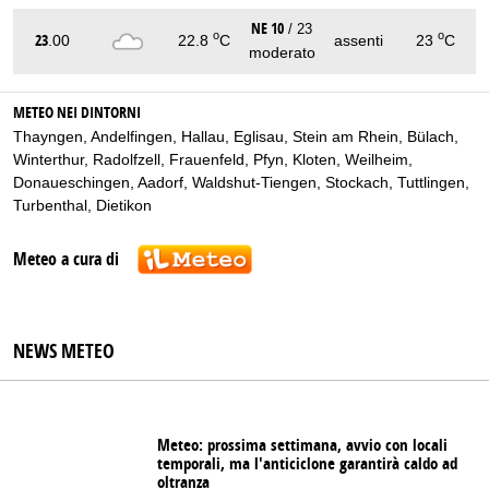
NE 10
/ 23
o
o
23
.00
22.8
C
assenti
23
C
moderato
METEO NEI DINTORNI
Thayngen
,
Andelfingen
,
Hallau
,
Eglisau
,
Stein am Rhein
,
Bülach
,
Winterthur
,
Radolfzell
,
Frauenfeld
,
Pfyn
,
Kloten
,
Weilheim
,
Donaueschingen
,
Aadorf
,
Waldshut-Tiengen
,
Stockach
,
Tuttlingen
,
Turbenthal
,
Dietikon
Meteo a cura di
NEWS METEO
Meteo: prossima settimana, avvio con locali
temporali, ma l'anticiclone garantirà caldo ad
oltranza