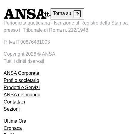
Torna su
Periodicità quotidiana - Iscrizione al Registro della Stampa
presso il Tribunale di Roma n. 212/1948
P. Iva IT00876481003
Copyright 2026 © ANSA
Tutti i diritti riservati
ANSA Corporate
Profilo societario
Prodotti e Servizi
ANSA nel mondo
Contattaci
Sezioni
Ultima Ora
Cronaca