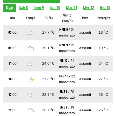
Oggi
Sab 8
Dom 9
Lun 10
Mar 11
Mer 12
Gio 13
Vento
o
Ora
Tempo
T (
C)
Prec.
Percepita
(km/h)
NNE 9
/ 24
o
o
05
.00
17.7
C
assenti
18
C
moderato
NNE 9
/ 21
o
o
08
.00
19.1
C
assenti
19
C
moderato
NE 10
/ 21
o
o
11
.00
24.0
C
assenti
24
C
moderato
ENE 10
/ 22
o
o
14
.00
27.8
C
assenti
27
C
moderato
ENE 8
/ 20
o
o
17
.00
28.9
C
assenti
28
C
moderato
ENE 9
/ 19
o
o
20
.00
26.7
C
assenti
26
C
moderato