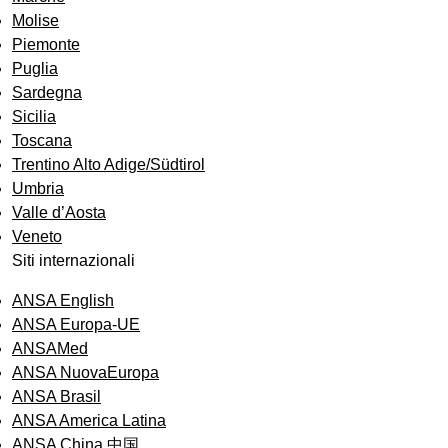
Molise
Piemonte
Puglia
Sardegna
Sicilia
Toscana
Trentino Alto Adige/Südtirol
Umbria
Valle d’Aosta
Veneto
Siti internazionali
ANSA English
ANSA Europa-UE
ANSAMed
ANSA NuovaEuropa
ANSA Brasil
ANSA America Latina
ANSA China 中国