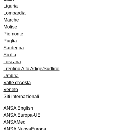
Liguria
Lombardia
Marche
Molise
Piemonte
Puglia
Sardegna
Sicilia
Toscana
Trentino Alto Adige/Südtirol
Umbria
Valle d’Aosta
Veneto
Siti internazionali
ANSA English
ANSA Europa-UE
ANSAMed
ANSA NuovaEuropa