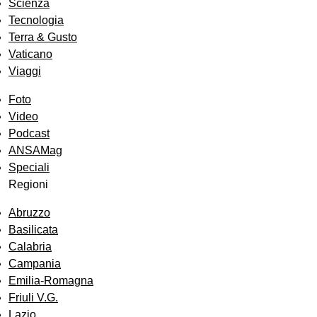
Scienza
Tecnologia
Terra & Gusto
Vaticano
Viaggi
Foto
Video
Podcast
ANSAMag
Speciali
Regioni
Abruzzo
Basilicata
Calabria
Campania
Emilia-Romagna
Friuli V.G.
Lazio