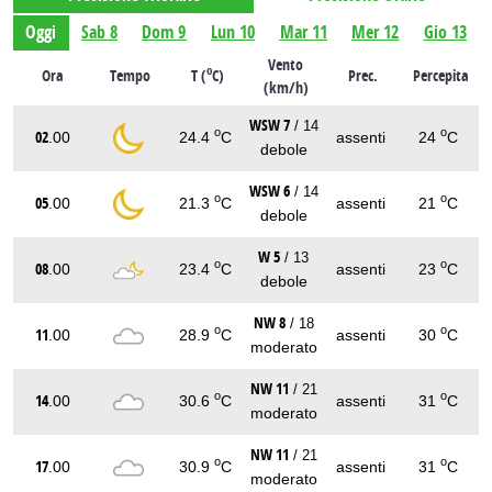
Oggi
Sab 8
Dom 9
Lun 10
Mar 11
Mer 12
Gio 13
Vento
o
Ora
Tempo
T (
C)
Prec.
Percepita
(km/h)
WSW 7
/ 14
o
o
02
.00
24.4
C
assenti
24
C
debole
WSW 6
/ 14
o
o
05
.00
21.3
C
assenti
21
C
debole
W 5
/ 13
o
o
08
.00
23.4
C
assenti
23
C
debole
NW 8
/ 18
o
o
11
.00
28.9
C
assenti
30
C
moderato
NW 11
/ 21
o
o
14
.00
30.6
C
assenti
31
C
moderato
NW 11
/ 21
o
o
17
.00
30.9
C
assenti
31
C
moderato