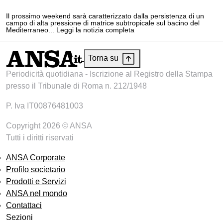
Il prossimo weekend sarà caratterizzato dalla persistenza di un
campo di alta pressione di matrice subtropicale sul bacino del
Mediterraneo... Leggi la notizia completa
Torna su
Periodicità quotidiana - Iscrizione al Registro della Stampa
presso il Tribunale di Roma n. 212/1948
P. Iva IT00876481003
Copyright 2026 © ANSA
Tutti i diritti riservati
ANSA Corporate
Profilo societario
Prodotti e Servizi
ANSA nel mondo
Contattaci
Sezioni