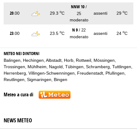
NNW 10
/
o
o
20
.00
29.3
C
assenti
29
C
25
moderato
N 9
/ 22
o
o
23
.00
23.5
C
assenti
24
C
moderato
METEO NEI DINTORNI
Balingen
,
Hechingen
,
Albstadt
,
Horb
,
Rottweil
,
Mössingen
,
Trossingen
,
Mühlheim
,
Nagold
,
Tübingen
,
Schramberg
,
Tuttlingen
,
Herrenberg
,
Villingen-Schwenningen
,
Freudenstadt
,
Pfullingen
,
Reutlingen
,
Sigmaringen
,
Bingen
Meteo a cura di
NEWS METEO