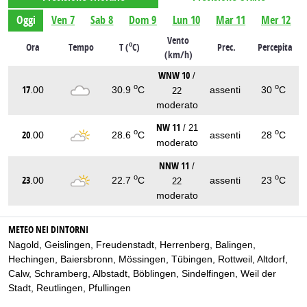
Oggi
Ven 7
Sab 8
Dom 9
Lun 10
Mar 11
Mer 12
Vento
o
Ora
Tempo
T (
C)
Prec.
Percepita
(km/h)
WNW 10
/
o
o
17
.00
30.9
C
assenti
30
C
22
moderato
NW 11
/ 21
o
o
20
.00
28.6
C
assenti
28
C
moderato
NNW 11
/
o
o
23
.00
22.7
C
assenti
23
C
22
moderato
METEO NEI DINTORNI
Nagold
,
Geislingen
,
Freudenstadt
,
Herrenberg
,
Balingen
,
Hechingen
,
Baiersbronn
,
Mössingen
,
Tübingen
,
Rottweil
,
Altdorf
,
Calw
,
Schramberg
,
Albstadt
,
Böblingen
,
Sindelfingen
,
Weil der
Stadt
,
Reutlingen
,
Pfullingen