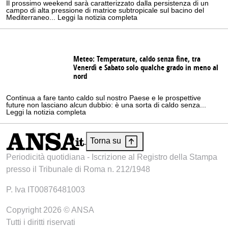
Il prossimo weekend sarà caratterizzato dalla persistenza di un
campo di alta pressione di matrice subtropicale sul bacino del
Mediterraneo... Leggi la notizia completa
Meteo: Temperature, caldo senza fine, tra
Venerdì e Sabato solo qualche grado in meno al
nord
Continua a fare tanto caldo sul nostro Paese e le prospettive
future non lasciano alcun dubbio: è una sorta di caldo senza...
Leggi la notizia completa
Torna su
Periodicità quotidiana - Iscrizione al Registro della Stampa
presso il Tribunale di Roma n. 212/1948
P. Iva IT00876481003
Copyright 2026 © ANSA
Tutti i diritti riservati