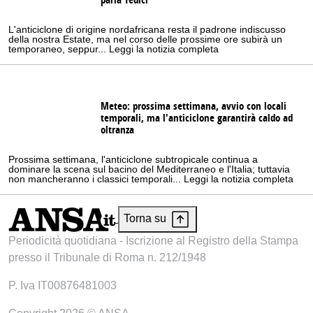
parla Tedici
L'anticiclone di origine nordafricana resta il padrone indiscusso
della nostra Estate, ma nel corso delle prossime ore subirà un
temporaneo, seppur... Leggi la notizia completa
Meteo: prossima settimana, avvio con locali
temporali, ma l'anticiclone garantirà caldo ad
oltranza
Prossima settimana, l'anticiclone subtropicale continua a
dominare la scena sul bacino del Mediterraneo e l'Italia; tuttavia
non mancheranno i classici temporali... Leggi la notizia completa
Torna su
Periodicità quotidiana - Iscrizione al Registro della Stampa
presso il Tribunale di Roma n. 212/1948
P. Iva IT00876481003