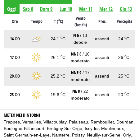
Oggi
Sab 8
Dom 9
Lun 10
Mar 11
Mer 12
Gio 13
Vento
o
Ora
Tempo
T (
C)
Prec.
Percepita
(km/h)
N 6
/ 13
o
o
14
.00
24.1
C
assenti
24
C
debole
NNE 8
/ 16
o
o
17
.00
26.1
C
assenti
26
C
moderato
NNE 9
/ 17
o
o
20
.00
25.2
C
assenti
25
C
moderato
NE 8
/ 22
o
o
23
.00
19.6
C
assenti
20
C
moderato
METEO NEI DINTORNI
Trappes
,
Versailles
,
Villacoublay
,
Palaiseau
,
Rambouillet
,
Dourdan
,
Boulogne-Billancourt
,
Bretigny Sur Orge
,
Issy-les-Moulineaux
,
Saint Germain-en-Laye
,
Nanterre
,
Poissy
,
Neuilly-sur-Seine
,
Orly
,