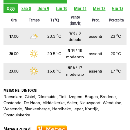
Oggi
Sab 8
Dom 9
Lun 10
Mar 11
Mer 12
Gio 13
Vento
o
Ora
Tempo
T (
C)
Prec.
Percepita
(km/h)
W 6
/ 8
o
o
17
.00
23.3
C
assenti
23
C
debole
N 14
/ 19
o
o
20
.00
20.5
C
assenti
20
C
moderato
NE 8
/ 17
o
o
23
.00
16.8
C
assenti
17
C
moderato
METEO NEI DINTORNI
Roeselare
,
Gistel
,
Diksmuide
,
Tielt
,
Izegem
,
Bruges
,
Bredene
,
Oostende
,
De Haan
,
Middelkerke
,
Aalter
,
Nieuwpoort
,
Wenduine
,
Westende
,
Blankenberge
,
Harelbeke
,
Ieper
,
Kortrijk
,
Oostduinkerke
Meteo a cura di