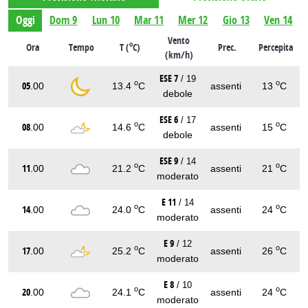
Oggi
Dom 9
Lun 10
Mar 11
Mer 12
Gio 13
Ven 14
Vento
o
Ora
Tempo
T (
C)
Prec.
Percepita
(km/h)
ESE 7
/ 19
o
o
05
.00
13.4
C
assenti
13
C
debole
ESE 6
/ 17
o
o
08
.00
14.6
C
assenti
15
C
debole
ESE 9
/ 14
o
o
11
.00
21.2
C
assenti
21
C
moderato
E 11
/ 14
o
o
14
.00
24.0
C
assenti
24
C
moderato
E 9
/ 12
o
o
17
.00
25.2
C
assenti
26
C
moderato
E 8
/ 10
o
o
20
.00
24.1
C
assenti
24
C
moderato