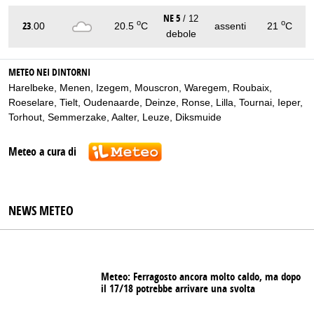
NE 5
/ 12
o
o
23
.00
20.5
C
assenti
21
C
debole
METEO NEI DINTORNI
Harelbeke
,
Menen
,
Izegem
,
Mouscron
,
Waregem
,
Roubaix
,
Roeselare
,
Tielt
,
Oudenaarde
,
Deinze
,
Ronse
,
Lilla
,
Tournai
,
Ieper
,
Torhout
,
Semmerzake
,
Aalter
,
Leuze
,
Diksmuide
Meteo a cura di
NEWS METEO
Meteo: Ferragosto ancora molto caldo, ma dopo
il 17/18 potrebbe arrivare una svolta