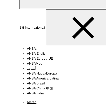
Siti Internazionali
ANSA.it
ANSA English
ANSA Europa-UE
ANSAMed
أنسامد
ANSA NuovaEuropa
ANSA America Latina
ANSA Brasil
ANSA China 中国
ANSA India
Meteo