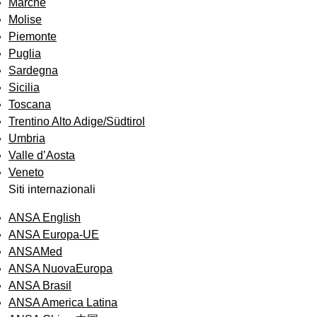
Marche
Molise
Piemonte
Puglia
Sardegna
Sicilia
Toscana
Trentino Alto Adige/Südtirol
Umbria
Valle d’Aosta
Veneto
Siti internazionali
ANSA English
ANSA Europa-UE
ANSAMed
ANSA NuovaEuropa
ANSA Brasil
ANSA America Latina