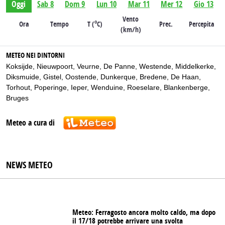
Oggi
Sab 8
Dom 9
Lun 10
Mar 11
Mer 12
Gio 13
Vento
o
Ora
Tempo
T (
C)
Prec.
Percepita
(km/h)
METEO NEI DINTORNI
Koksijde
,
Nieuwpoort
,
Veurne
,
De Panne
,
Westende
,
Middelkerke
,
Diksmuide
,
Gistel
,
Oostende
,
Dunkerque
,
Bredene
,
De Haan
,
Torhout
,
Poperinge
,
Ieper
,
Wenduine
,
Roeselare
,
Blankenberge
,
Bruges
Meteo a cura di
NEWS METEO
Meteo: Ferragosto ancora molto caldo, ma dopo
il 17/18 potrebbe arrivare una svolta