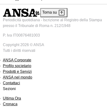
Torna su
Periodicità quotidiana - Iscrizione al Registro della Stampa
presso il Tribunale di Roma n. 212/1948
P. Iva IT00876481003
Copyright 2026 © ANSA
Tutti i diritti riservati
ANSA Corporate
Profilo societario
Prodotti e Servizi
ANSA nel mondo
Contattaci
Sezioni
Ultima Ora
Cronaca