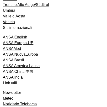
Trentino Alto Adige/Südtirol
Umbria
Valle d’Aosta
Veneto
Siti internazionali
ANSA English
ANSA Europa-UE
ANSAMed
ANSA NuovaEuropa
ANSA Brasil
ANSA America Latina
ANSA China 中国
ANSA India
Link utili
Newsletter
Meteo
Notiziario Teleborsa