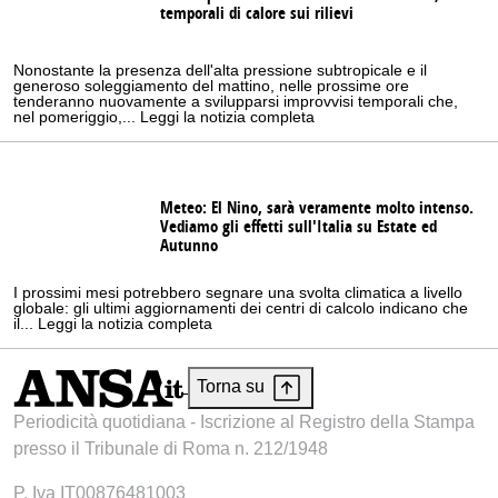
temporali di calore sui rilievi
Nonostante la presenza dell'alta pressione subtropicale e il
generoso soleggiamento del mattino, nelle prossime ore
tenderanno nuovamente a svilupparsi improvvisi temporali che,
nel pomeriggio,... Leggi la notizia completa
Meteo: El Nino, sarà veramente molto intenso.
Vediamo gli effetti sull'Italia su Estate ed
Autunno
I prossimi mesi potrebbero segnare una svolta climatica a livello
globale: gli ultimi aggiornamenti dei centri di calcolo indicano che
il... Leggi la notizia completa
Torna su
Periodicità quotidiana - Iscrizione al Registro della Stampa
presso il Tribunale di Roma n. 212/1948
P. Iva IT00876481003