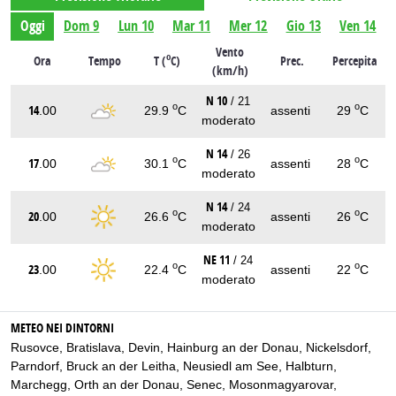
Oggi
Dom 9
Lun 10
Mar 11
Mer 12
Gio 13
Ven 14
Vento
o
Ora
Tempo
T (
C)
Prec.
Percepita
(km/h)
N 10
/ 21
o
o
14
.00
29.9
C
assenti
29
C
moderato
N 14
/ 26
o
o
17
.00
30.1
C
assenti
28
C
moderato
N 14
/ 24
o
o
20
.00
26.6
C
assenti
26
C
moderato
NE 11
/ 24
o
o
23
.00
22.4
C
assenti
22
C
moderato
METEO NEI DINTORNI
Rusovce
,
Bratislava
,
Devin
,
Hainburg an der Donau
,
Nickelsdorf
,
Parndorf
,
Bruck an der Leitha
,
Neusiedl am See
,
Halbturn
,
Marchegg
,
Orth an der Donau
,
Senec
,
Mosonmagyarovar
,