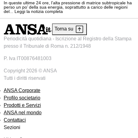
In queste ultime 24 ore, l’alta pressione di matrice subtropicale ha
perso un po’ della sua energia, soprattutto a carico delle regioni
del... Leggi la notizia completa
Torna su
Periodicità quotidiana - Iscrizione al Registro della Stampa
presso il Tribunale di Roma n. 212/1948
P. Iva IT00876481003
Copyright 2026 © ANSA
Tutti i diritti riservati
ANSA Corporate
Profilo societario
Prodotti e Servizi
ANSA nel mondo
Contattaci
Sezioni