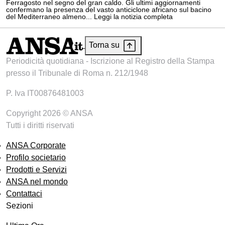
Ferragosto nel segno del gran caldo. Gli ultimi aggiornamenti
confermano la presenza del vasto anticiclone africano sul bacino
del Mediterraneo almeno... Leggi la notizia completa
Torna su
Periodicità quotidiana - Iscrizione al Registro della Stampa
presso il Tribunale di Roma n. 212/1948
P. Iva IT00876481003
Copyright 2026 © ANSA
Tutti i diritti riservati
ANSA Corporate
Profilo societario
Prodotti e Servizi
ANSA nel mondo
Contattaci
Sezioni