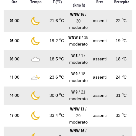
o
Ora
Tempo
T (
C)
Prec.
Percepita
(km/h)
WNW 16
/
o
o
02
.00
21.6
C
assenti
22
C
30
moderato
WNW 8
/ 19
o
o
05
.00
19.2
C
assenti
19
C
moderato
W 8
/ 17
o
o
08
.00
18.5
C
assenti
18
C
moderato
W 9
/ 18
o
o
11
.00
23.6
C
assenti
24
C
moderato
W 9
/ 21
o
o
14
.00
30.0
C
assenti
31
C
moderato
WNW 13
/
o
o
17
.00
33.4
C
assenti
33
C
29
moderato
WNW 16
/
o
o