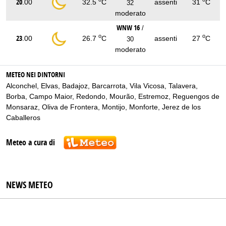
20
.00
32.5
C
assenti
31
C
32
moderato
WNW 16
/
o
o
23
.00
26.7
C
assenti
27
C
30
moderato
METEO NEI DINTORNI
Alconchel
,
Elvas
,
Badajoz
,
Barcarrota
,
Vila Vicosa
,
Talavera
,
Borba
,
Campo Maior
,
Redondo
,
Mourão
,
Estremoz
,
Reguengos de
Monsaraz
,
Oliva de Frontera
,
Montijo
,
Monforte
,
Jerez de los
Caballeros
Meteo a cura di
NEWS METEO