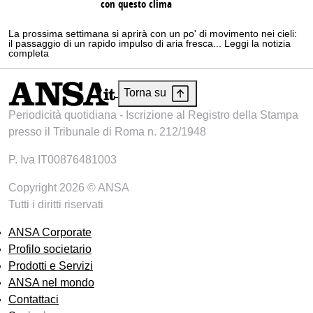
con questo clima
La prossima settimana si aprirà con un po' di movimento nei cieli:
il passaggio di un rapido impulso di aria fresca... Leggi la notizia
completa
Torna su
Periodicità quotidiana - Iscrizione al Registro della Stampa
presso il Tribunale di Roma n. 212/1948
P. Iva IT00876481003
Copyright 2026 © ANSA
Tutti i diritti riservati
ANSA Corporate
Profilo societario
Prodotti e Servizi
ANSA nel mondo
Contattaci