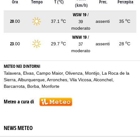
o
Ora
Tempo
T (
C)
Prec.
Percepita
(km/h)
WSW 19
/
o
o
20
.00
37.1
C
assenti
35
C
39
moderato
WNW 19
/
o
o
23
.00
29.7
C
assenti
28
C
37
moderato
METEO NEI DINTORNI
Talavera
,
Elvas
,
Campo Maior
,
Olivenza
,
Montijo
,
La Roca de la
Sierra
,
Alburquerque
,
Arronches
,
Vila Vicosa
,
Alconchel
,
Barcarrota
,
Borba
,
Monforte
Meteo a cura di
NEWS METEO