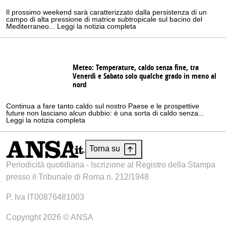
Il prossimo weekend sarà caratterizzato dalla persistenza di un
campo di alta pressione di matrice subtropicale sul bacino del
Mediterraneo... Leggi la notizia completa
Meteo: Temperature, caldo senza fine, tra
Venerdì e Sabato solo qualche grado in meno al
nord
Continua a fare tanto caldo sul nostro Paese e le prospettive
future non lasciano alcun dubbio: è una sorta di caldo senza...
Leggi la notizia completa
Torna su
Periodicità quotidiana - Iscrizione al Registro della Stampa
presso il Tribunale di Roma n. 212/1948
P. Iva IT00876481003
Copyright 2026 © ANSA