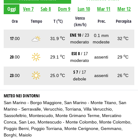
Oggi
Ven 7
Sab 8
Dom 9
Lun 10
Mar 11
Mer 12
Vento
o
Ora
Tempo
T (
C)
Prec.
Percepita
(km/h)
ENE 10
0.1 mm
/ 23
o
o
17
.00
31.9
C
32
C
moderato
modeste
ESE 8
/ 17
o
o
20
.00
29.1
C
assenti
29
C
moderato
S 7
/ 17
o
o
23
.00
25.0
C
assenti
26
C
debole
METEO NEI DINTORNI
San Marino - Borgo Maggiore
,
San Marino - Monte Titano
,
San
Marino - Serravalle
,
Verucchio
,
Torriana
,
Villa Verucchio
,
Sassofeltrio
,
Montescudo
,
Monte Grimano Terme
,
Mercatino
Conca
,
San Leo
,
Montescudo - Monte Colombo
,
Monte Colombo
,
Poggio Berni
,
Poggio Torriana
,
Monte Cerignone
,
Gemmano
,
Borghi
,
Maiolo