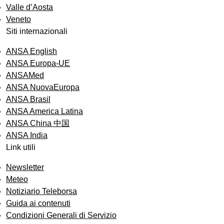
Valle d’Aosta
Veneto
Siti internazionali
ANSA English
ANSA Europa-UE
ANSAMed
ANSA NuovaEuropa
ANSA Brasil
ANSA America Latina
ANSA China 中国
ANSA India
Link utili
Newsletter
Meteo
Notiziario Teleborsa
Guida ai contenuti
Condizioni Generali di Servizio