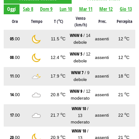
Oggi
Sab 8
Dom 9
Lun 10
Mar 11
Mer 12
Gio 13
Vento
o
Ora
Tempo
T (
C)
Prec.
Percepita
(km/h)
WNW 6
/ 14
o
o
05
.00
11.5
C
assenti
12
C
debole
WNW 5
/ 12
o
o
08
.00
12.4
C
assenti
12
C
debole
WNW 7
/ 9
o
o
11
.00
17.9
C
assenti
18
C
debole
WNW 9
/ 12
o
o
14
.00
20.8
C
assenti
21
C
moderato
WNW 10
/
o
o
17
.00
21.7
C
assenti
22
C
13
moderato
WNW 10
/
o
o
20
.00
20.9
C
assenti
21
C
13