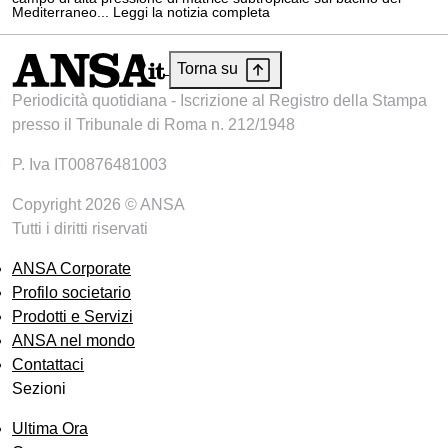
Mediterraneo... Leggi la notizia completa
Torna su
Periodicità quotidiana - Iscrizione al Registro della Stampa
presso il Tribunale di Roma n. 212/1948
P. Iva IT00876481003
Copyright 2026 © ANSA
Tutti i diritti riservati
ANSA Corporate
Profilo societario
Prodotti e Servizi
ANSA nel mondo
Contattaci
Sezioni
Ultima Ora