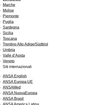
Marche
Molise
Piemonte
Puglia
Sardegna
Sicilia
Toscana
Trentino Alto Adige/Südtirol
Umbria
Valle d’Aosta
Veneto
Siti internazionali
ANSA English
ANSA Europa-UE
ANSAMed
ANSA NuovaEuropa
ANSA Brasil
ANSA America Latina