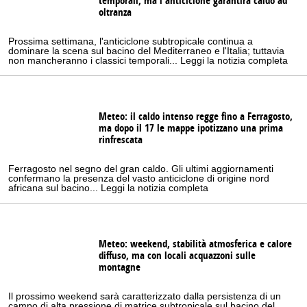
temporali, ma l'anticiclone garantirà caldo ad
oltranza
Prossima settimana, l'anticiclone subtropicale continua a
dominare la scena sul bacino del Mediterraneo e l'Italia; tuttavia
non mancheranno i classici temporali... Leggi la notizia completa
Meteo: il caldo intenso regge fino a Ferragosto,
ma dopo il 17 le mappe ipotizzano una prima
rinfrescata
Ferragosto nel segno del gran caldo. Gli ultimi aggiornamenti
confermano la presenza del vasto anticiclone di origine nord
africana sul bacino... Leggi la notizia completa
Meteo: weekend, stabilità atmosferica e calore
diffuso, ma con locali acquazzoni sulle
montagne
Il prossimo weekend sarà caratterizzato dalla persistenza di un
campo di alta pressione di matrice subtropicale sul bacino del