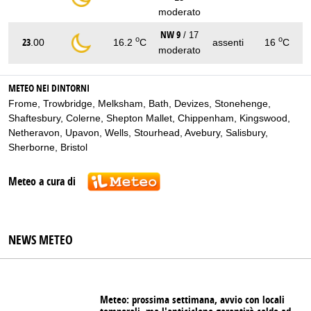
moderato
NW 9
/ 17
o
o
23
.00
16.2
C
assenti
16
C
moderato
METEO NEI DINTORNI
Frome
,
Trowbridge
,
Melksham
,
Bath
,
Devizes
,
Stonehenge
,
Shaftesbury
,
Colerne
,
Shepton Mallet
,
Chippenham
,
Kingswood
,
Netheravon
,
Upavon
,
Wells
,
Stourhead
,
Avebury
,
Salisbury
,
Sherborne
,
Bristol
Meteo a cura di
NEWS METEO
Meteo: prossima settimana, avvio con locali