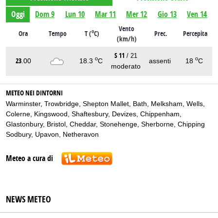
Oggi
Dom 9
Lun 10
Mar 11
Mer 12
Gio 13
Ven 14
Vento
o
Ora
Tempo
T (
C)
Prec.
Percepita
(km/h)
S 11
/ 21
o
o
23
.00
18.3
C
assenti
18
C
moderato
METEO NEI DINTORNI
Warminster
,
Trowbridge
,
Shepton Mallet
,
Bath
,
Melksham
,
Wells
,
Colerne
,
Kingswood
,
Shaftesbury
,
Devizes
,
Chippenham
,
Glastonbury
,
Bristol
,
Cheddar
,
Stonehenge
,
Sherborne
,
Chipping
Sodbury
,
Upavon
,
Netheravon
Meteo a cura di
NEWS METEO