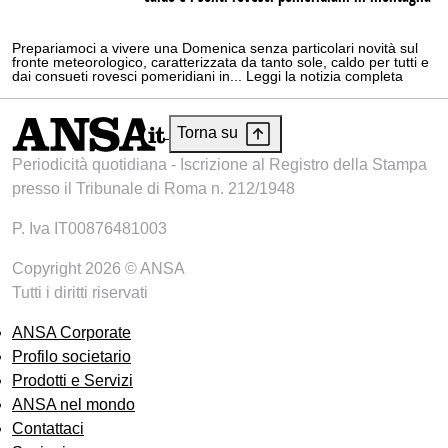
Prepariamoci a vivere una Domenica senza particolari novità sul
fronte meteorologico, caratterizzata da tanto sole, caldo per tutti e
dai consueti rovesci pomeridiani in... Leggi la notizia completa
Torna su
Periodicità quotidiana - Iscrizione al Registro della Stampa
presso il Tribunale di Roma n. 212/1948
P. Iva IT00876481003
Copyright 2026 © ANSA
Tutti i diritti riservati
ANSA Corporate
Profilo societario
Prodotti e Servizi
ANSA nel mondo
Contattaci