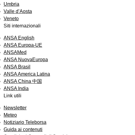
Umbria
Valle d’Aosta
Veneto
Siti internazionali
ANSA English
ANSA Europa-UE
ANSAMed
ANSA NuovaEuropa
ANSA Brasil
ANSA America Latina
ANSA China 中国
ANSA India
Link utili
Newsletter
Meteo
Notiziario Teleborsa
Guida ai contenuti