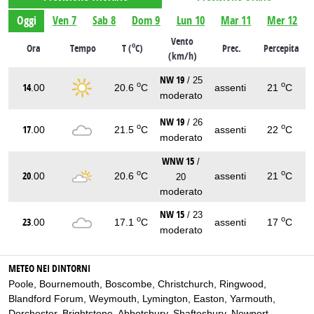
Oggi
Ven 7
Sab 8
Dom 9
Lun 10
Mar 11
Mer 12
Vento
o
Ora
Tempo
T (
C)
Prec.
Percepita
(km/h)
NW 19
/ 25
o
o
14
.00
20.6
C
assenti
21
C
moderato
NW 19
/ 26
o
o
17
.00
21.5
C
assenti
22
C
moderato
WNW 15
/
o
o
20
.00
20.6
C
assenti
21
C
20
moderato
NW 15
/ 23
o
o
23
.00
17.1
C
assenti
17
C
moderato
METEO NEI DINTORNI
Poole
,
Bournemouth
,
Boscombe
,
Christchurch
,
Ringwood
,
Blandford Forum
,
Weymouth
,
Lymington
,
Easton
,
Yarmouth
,
Dorchester
,
Brightstone
,
Abbotsbury
,
Shaftesbury
,
Newport