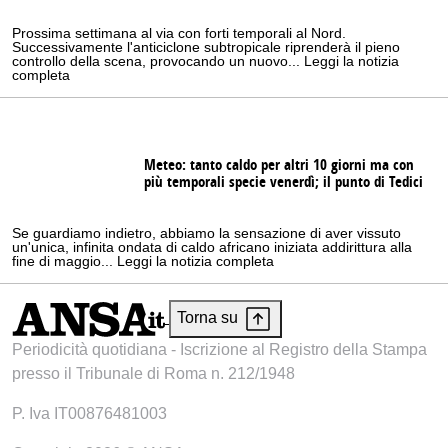
Prossima settimana al via con forti temporali al Nord.
Successivamente l'anticiclone subtropicale riprenderà il pieno
controllo della scena, provocando un nuovo... Leggi la notizia
completa
Meteo: tanto caldo per altri 10 giorni ma con
più temporali specie venerdì; il punto di Tedici
Se guardiamo indietro, abbiamo la sensazione di aver vissuto
un'unica, infinita ondata di caldo africano iniziata addirittura alla
fine di maggio... Leggi la notizia completa
Torna su
Periodicità quotidiana - Iscrizione al Registro della Stampa
presso il Tribunale di Roma n. 212/1948
P. Iva IT00876481003