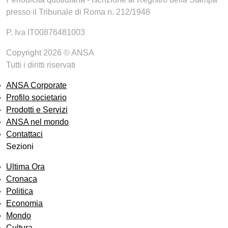
presso il Tribunale di Roma n. 212/1948
P. Iva IT00876481003
Copyright 2026 © ANSA
Tutti i diritti riservati
ANSA Corporate
Profilo societario
Prodotti e Servizi
ANSA nel mondo
Contattaci
Sezioni
Ultima Ora
Cronaca
Politica
Economia
Mondo
Cultura