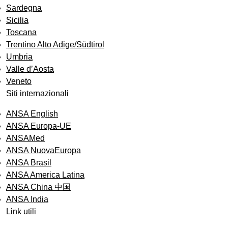
Sardegna
Sicilia
Toscana
Trentino Alto Adige/Südtirol
Umbria
Valle d’Aosta
Veneto
Siti internazionali
ANSA English
ANSA Europa-UE
ANSAMed
ANSA NuovaEuropa
ANSA Brasil
ANSA America Latina
ANSA China 中国
ANSA India
Link utili