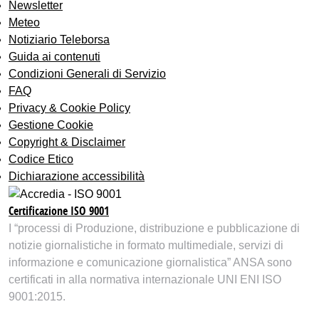
Newsletter
Meteo
Notiziario Teleborsa
Guida ai contenuti
Condizioni Generali di Servizio
FAQ
Privacy & Cookie Policy
Gestione Cookie
Copyright & Disclaimer
Codice Etico
Dichiarazione accessibilità
Certificazione ISO 9001
I “processi di Produzione, distribuzione e pubblicazione di
notizie giornalistiche in formato multimediale, servizi di
informazione e comunicazione giornalistica” ANSA sono
certificati in alla normativa internazionale UNI ENI ISO
9001:2015.