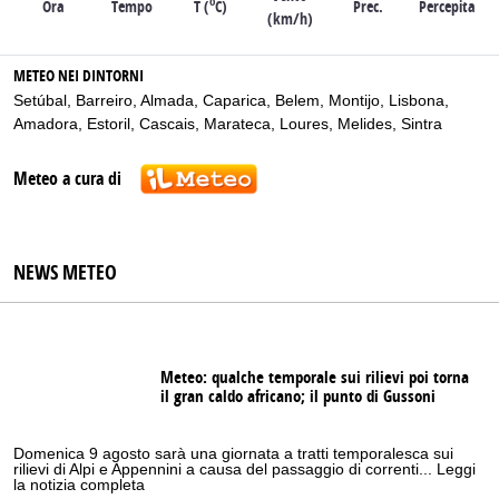
o
Ora
Tempo
T (
C)
Prec.
Percepita
(km/h)
METEO NEI DINTORNI
Setúbal
,
Barreiro
,
Almada
,
Caparica
,
Belem
,
Montijo
,
Lisbona
,
Amadora
,
Estoril
,
Cascais
,
Marateca
,
Loures
,
Melides
,
Sintra
Meteo a cura di
NEWS METEO
Meteo: qualche temporale sui rilievi poi torna
il gran caldo africano; il punto di Gussoni
Domenica 9 agosto sarà una giornata a tratti temporalesca sui
rilievi di Alpi e Appennini a causa del passaggio di correnti... Leggi
la notizia completa