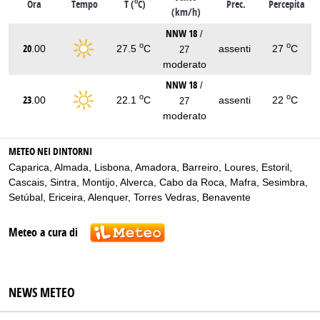
o
Ora
Tempo
T (
C)
Prec.
Percepita
(km/h)
NNW 18
/
o
o
20
.00
27.5
C
assenti
27
C
27
moderato
NNW 18
/
o
o
23
.00
22.1
C
assenti
22
C
27
moderato
METEO NEI DINTORNI
Caparica
,
Almada
,
Lisbona
,
Amadora
,
Barreiro
,
Loures
,
Estoril
,
Cascais
,
Sintra
,
Montijo
,
Alverca
,
Cabo da Roca
,
Mafra
,
Sesimbra
,
Setúbal
,
Ericeira
,
Alenquer
,
Torres Vedras
,
Benavente
Meteo a cura di
NEWS METEO