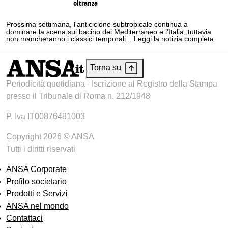
oltranza
Prossima settimana, l'anticiclone subtropicale continua a
dominare la scena sul bacino del Mediterraneo e l'Italia; tuttavia
non mancheranno i classici temporali... Leggi la notizia completa
Torna su
Periodicità quotidiana - Iscrizione al Registro della Stampa
presso il Tribunale di Roma n. 212/1948
P. Iva IT00876481003
Copyright 2026 © ANSA
Tutti i diritti riservati
ANSA Corporate
Profilo societario
Prodotti e Servizi
ANSA nel mondo
Contattaci