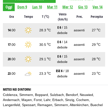
Oggi
Dom 9
Lun 10
Mar 11
Mer 12
Gio 13
Ven 14
Vento
o
Ora
Tempo
T (
C)
Prec.
Percepita
(km/h)
E 6
/ 15
o
o
14
.00
28.3
C
assenti
27
C
debole
E 6
/ 14
o
o
17
.00
30.5
C
assenti
29
C
debole
E 6
/ 15
o
o
20
.00
29.1
C
assenti
28
C
debole
ESE 6
/ 18
o
o
23
.00
23.3
C
assenti
23
C
debole
METEO NEI DINTORNI
Coblenza
,
Simmern
,
Boppard
,
Sulzbach
,
Bendorf
,
Neuwied
,
Andernach
,
Mayen
,
Forst
,
Lahr
,
Erbach
,
Sinzig
,
Cochem
,
Langenfeld
,
Spessart
,
Remagen
,
Simmern
,
Altenkirchen
,
Buechel