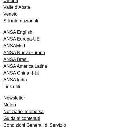
Umbria
Valle d’Aosta
Veneto
Siti internazionali
ANSA English
ANSA Europa-UE
ANSAMed
ANSA NuovaEuropa
ANSA Brasil
ANSA America Latina
ANSA China 中国
ANSA India
Link utili
Newsletter
Meteo
Notiziario Teleborsa
Guida ai contenuti
Condizioni Generali di Servizio