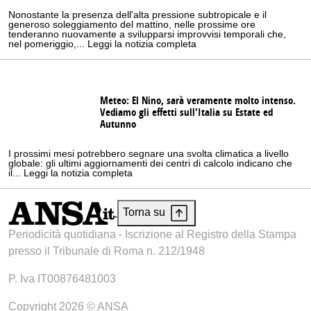
Nonostante la presenza dell'alta pressione subtropicale e il
generoso soleggiamento del mattino, nelle prossime ore
tenderanno nuovamente a svilupparsi improvvisi temporali che,
nel pomeriggio,... Leggi la notizia completa
Meteo: El Nino, sarà veramente molto intenso.
Vediamo gli effetti sull'Italia su Estate ed
Autunno
I prossimi mesi potrebbero segnare una svolta climatica a livello
globale: gli ultimi aggiornamenti dei centri di calcolo indicano che
il... Leggi la notizia completa
Torna su
Periodicità quotidiana - Iscrizione al Registro della Stampa
presso il Tribunale di Roma n. 212/1948
P. Iva IT00876481003
Copyright 2026 © ANSA