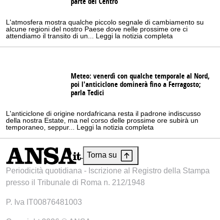
parte del Centro
L'atmosfera mostra qualche piccolo segnale di cambiamento su
alcune regioni del nostro Paese dove nelle prossime ore ci
attendiamo il transito di un... Leggi la notizia completa
Meteo: venerdì con qualche temporale al Nord,
poi l'anticiclone dominerà fino a Ferragosto;
parla Tedici
L'anticiclone di origine nordafricana resta il padrone indiscusso
della nostra Estate, ma nel corso delle prossime ore subirà un
temporaneo, seppur... Leggi la notizia completa
Torna su
Periodicità quotidiana - Iscrizione al Registro della Stampa
presso il Tribunale di Roma n. 212/1948
P. Iva IT00876481003