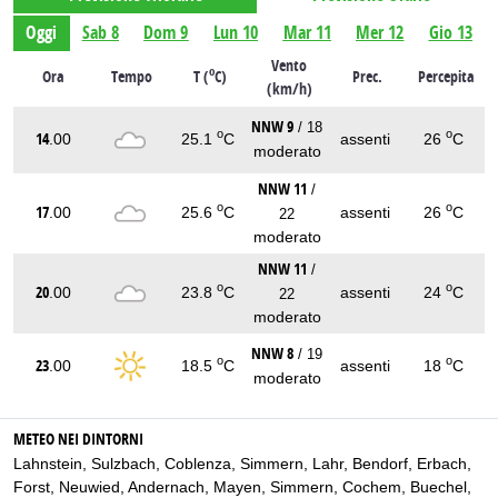
Oggi
Sab 8
Dom 9
Lun 10
Mar 11
Mer 12
Gio 13
Vento
o
Ora
Tempo
T (
C)
Prec.
Percepita
(km/h)
NNW 9
/ 18
o
o
14
.00
25.1
C
assenti
26
C
moderato
NNW 11
/
o
o
17
.00
25.6
C
assenti
26
C
22
moderato
NNW 11
/
o
o
20
.00
23.8
C
assenti
24
C
22
moderato
NNW 8
/ 19
o
o
23
.00
18.5
C
assenti
18
C
moderato
METEO NEI DINTORNI
Lahnstein
,
Sulzbach
,
Coblenza
,
Simmern
,
Lahr
,
Bendorf
,
Erbach
,
Forst
,
Neuwied
,
Andernach
,
Mayen
,
Simmern
,
Cochem
,
Buechel
,