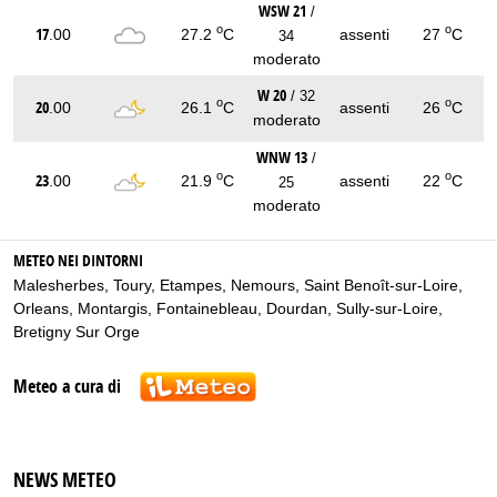
WSW 21
/
o
o
17
.00
27.2
C
assenti
27
C
34
moderato
W 20
/ 32
o
o
20
.00
26.1
C
assenti
26
C
moderato
WNW 13
/
o
o
23
.00
21.9
C
assenti
22
C
25
moderato
METEO NEI DINTORNI
Malesherbes
,
Toury
,
Etampes
,
Nemours
,
Saint Benoît-sur-Loire
,
Orleans
,
Montargis
,
Fontainebleau
,
Dourdan
,
Sully-sur-Loire
,
Bretigny Sur Orge
Meteo a cura di
NEWS METEO