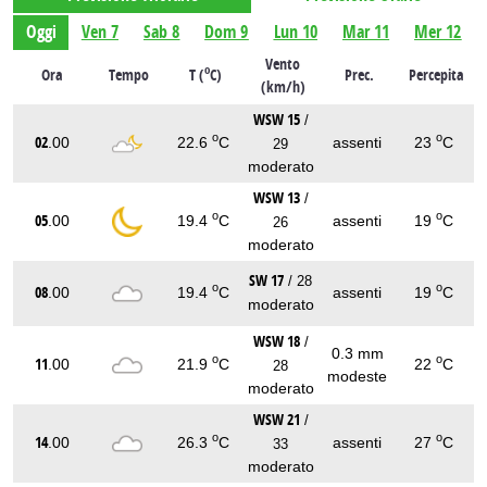
Oggi
Ven 7
Sab 8
Dom 9
Lun 10
Mar 11
Mer 12
Vento
o
Ora
Tempo
T (
C)
Prec.
Percepita
(km/h)
WSW 15
/
o
o
02
.00
22.6
C
assenti
23
C
29
moderato
WSW 13
/
o
o
05
.00
19.4
C
assenti
19
C
26
moderato
SW 17
/ 28
o
o
08
.00
19.4
C
assenti
19
C
moderato
WSW 18
/
0.3 mm
o
o
11
.00
21.9
C
22
C
28
modeste
moderato
WSW 21
/
o
o
14
.00
26.3
C
assenti
27
C
33
moderato