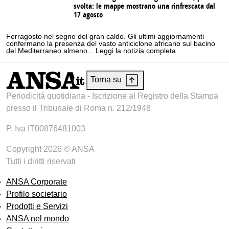
svolta: le mappe mostrano una rinfrescata dal
17 agosto
Ferragosto nel segno del gran caldo. Gli ultimi aggiornamenti
confermano la presenza del vasto anticiclone africano sul bacino
del Mediterraneo almeno... Leggi la notizia completa
Torna su
Periodicità quotidiana - Iscrizione al Registro della Stampa
presso il Tribunale di Roma n. 212/1948
P. Iva IT00876481003
Copyright 2026 © ANSA
Tutti i diritti riservati
ANSA Corporate
Profilo societario
Prodotti e Servizi
ANSA nel mondo