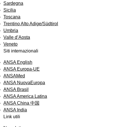
Sardegna
Sicilia
Toscana
Trentino Alto Adige/Südtirol
Umbria
Valle d’Aosta
Veneto
Siti internazionali
ANSA English
ANSA Europa-UE
ANSAMed
ANSA NuovaEuropa
ANSA Brasil
ANSA America Latina
ANSA China 中国
ANSA India
Link utili