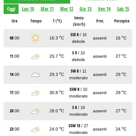
Oggi
Lun 10
Mar 11
Mer 12
Gio 13
Ven 14
Sab 15
Vento
o
Ora
Tempo
T (
C)
Prec.
Percepita
(km/h)
SSE 6
/ 16
o
o
08
.00
16.3
C
assenti
16
C
debole
S 5
/ 10
o
o
11
.00
25.7
C
assenti
27
C
debole
SW 8
/ 11
o
o
14
.00
29.3
C
assenti
29
C
moderato
SSW 8
/ 10
o
o
17
.00
30.8
C
assenti
29
C
moderato
S 8
/ 19
o
o
20
.00
28.0
C
assenti
27
C
moderato
SSW 13
/ 27
o
o
23
.00
24.0
C
assenti
24
C
moderato