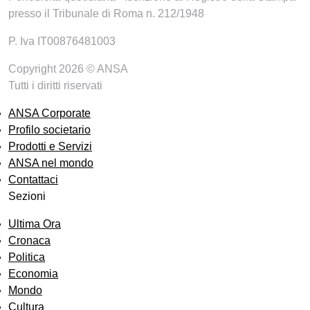
presso il Tribunale di Roma n. 212/1948
P. Iva IT00876481003
Copyright 2026 © ANSA
Tutti i diritti riservati
ANSA Corporate
Profilo societario
Prodotti e Servizi
ANSA nel mondo
Contattaci
Sezioni
Ultima Ora
Cronaca
Politica
Economia
Mondo
Cultura