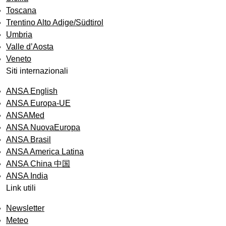
Toscana
Trentino Alto Adige/Südtirol
Umbria
Valle d’Aosta
Veneto
Siti internazionali
ANSA English
ANSA Europa-UE
ANSAMed
ANSA NuovaEuropa
ANSA Brasil
ANSA America Latina
ANSA China 中国
ANSA India
Link utili
Newsletter
Meteo