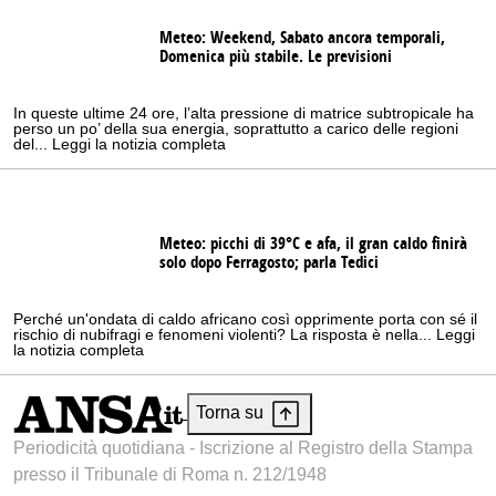
Meteo: Weekend, Sabato ancora temporali,
Domenica più stabile. Le previsioni
In queste ultime 24 ore, l’alta pressione di matrice subtropicale ha
perso un po’ della sua energia, soprattutto a carico delle regioni
del... Leggi la notizia completa
Meteo: picchi di 39°C e afa, il gran caldo finirà
solo dopo Ferragosto; parla Tedici
Perché un'ondata di caldo africano così opprimente porta con sé il
rischio di nubifragi e fenomeni violenti? La risposta è nella... Leggi
la notizia completa
Torna su
Periodicità quotidiana - Iscrizione al Registro della Stampa
presso il Tribunale di Roma n. 212/1948