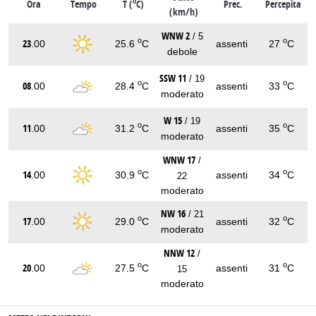
o
Ora
Tempo
T (
C)
Prec.
Percepita
(km/h)
WNW 2
/ 5
o
o
23
.00
25.6
C
assenti
27
C
debole
SSW 11
/ 19
o
o
08
.00
28.4
C
assenti
33
C
moderato
W 15
/ 19
o
o
11
.00
31.2
C
assenti
35
C
moderato
WNW 17
/
o
o
14
.00
30.9
C
assenti
34
C
22
moderato
NW 16
/ 21
o
o
17
.00
29.0
C
assenti
32
C
moderato
NNW 12
/
o
o
20
.00
27.5
C
assenti
31
C
15
moderato