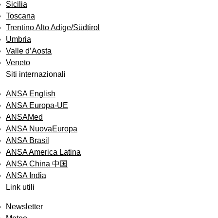
Sicilia
Toscana
Trentino Alto Adige/Südtirol
Umbria
Valle d’Aosta
Veneto
Siti internazionali
ANSA English
ANSA Europa-UE
ANSAMed
ANSA NuovaEuropa
ANSA Brasil
ANSA America Latina
ANSA China 中国
ANSA India
Link utili
Newsletter