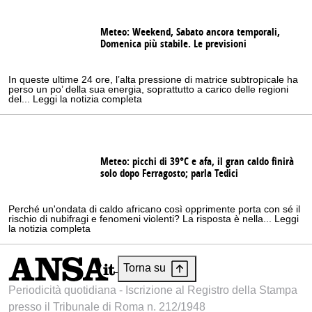
Meteo: Weekend, Sabato ancora temporali,
Domenica più stabile. Le previsioni
In queste ultime 24 ore, l’alta pressione di matrice subtropicale ha
perso un po’ della sua energia, soprattutto a carico delle regioni
del... Leggi la notizia completa
Meteo: picchi di 39°C e afa, il gran caldo finirà
solo dopo Ferragosto; parla Tedici
Perché un'ondata di caldo africano così opprimente porta con sé il
rischio di nubifragi e fenomeni violenti? La risposta è nella... Leggi
la notizia completa
Torna su
Periodicità quotidiana - Iscrizione al Registro della Stampa
presso il Tribunale di Roma n. 212/1948