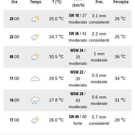
o
Ora
Tempo
T (
C)
Prec.
Percepita
(km/h)
SW 18
3.1 mm
/ 27
o
o
20
.00
25.0
C
26
C
moderato
consistenti
SW 26
2.2 mm
/ 41
o
o
23
.00
24.7
C
25
C
moderato
consistenti
WSW 24
/
1 mm
o
o
08
.00
30.5
C
36
C
33
modeste
moderato
WSW 22
/
0.3 mm
o
o
11
.00
29.5
C
34
C
33
modeste
moderato
WSW 28
/
0.6 mm
o
o
14
.00
27.8
C
31
C
43
modeste
moderato
SW 40
5.7 mm
/ 60
o
o
17
.00
26.0
C
28
C
forte
consistenti