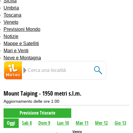
Sicilia
Umbria
Toscana
Veneto
Previsioni Mondo
Notizie
Mappe e Satelliti
Mari e Venti
Neve e Montagna
Mount Taiping - 1950 metri s.l.m.
Aggiornamento delle ore 1:00
Previsione Triorarie
Oggi
Sab 8
Dom 9
Lun 10
Mar 11
Mer 12
Gio 13
Vento