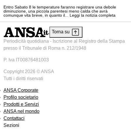
Entro Sabato 8 le temperature faranno registrare una debole
diminuzione, una piccola parentesi meno calda che avrà
comunque vita breve, in quanto il... Leggi la notizia completa
Torna su
Periodicità quotidiana - Iscrizione al Registro della Stampa
presso il Tribunale di Roma n. 212/1948
P. Iva IT00876481003
Copyright 2026 © ANSA
Tutti i diritti riservati
ANSA Corporate
Profilo societario
Prodotti e Servizi
ANSA nel mondo
Contattaci
Sezioni