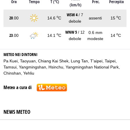
o
Ora
Tempo
T (
C)
Prec.
Percepita
(km/h)
WSW 4
/ 7
o
o
20
.00
14.6
C
assenti
15
C
debole
WNW 5
0.6 mm
/ 12
o
o
23
.00
14.1
C
14
C
debole
modeste
METEO NEI DINTORNI
Pa Kuei
,
Taoyuan
,
Chiang Kai Shek
,
Lung Tan
,
T'aipei
,
Taipei
,
Tamsui
,
Yangmingshan
,
Hsinchu
,
Yangmingshan National Park
,
Chinshan
,
Yehliu
Meteo a cura di
NEWS METEO