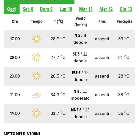
Oggi
Sab 8
Dom 9
Lun 10
Mar 11
Mer 12
Gio 13
Vento
o
Ora
Tempo
T (
C)
Prec.
Percepita
(km/h)
N 5
/ 9
o
o
17
.00
28.7
C
assenti
33
C
debole
SE 5
/ 11
o
o
20
.00
27.7
C
assenti
31
C
debole
ESE 6
/ 12
o
o
23
.00
26.5
C
assenti
28
C
debole
N 8
/ 11
o
o
11
.00
34.3
C
assenti
38
C
moderato
NNE 6
/ 12
o
o
14
.00
31.7
C
assenti
36
C
debole
METEO NEI DINTORNI