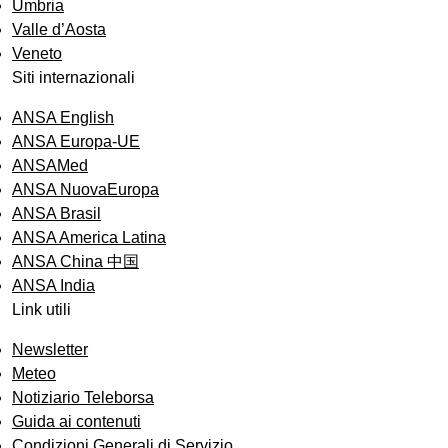
Umbria
Valle d’Aosta
Veneto
Siti internazionali
ANSA English
ANSA Europa-UE
ANSAMed
ANSA NuovaEuropa
ANSA Brasil
ANSA America Latina
ANSA China 中国
ANSA India
Link utili
Newsletter
Meteo
Notiziario Teleborsa
Guida ai contenuti
Condizioni Generali di Servizio