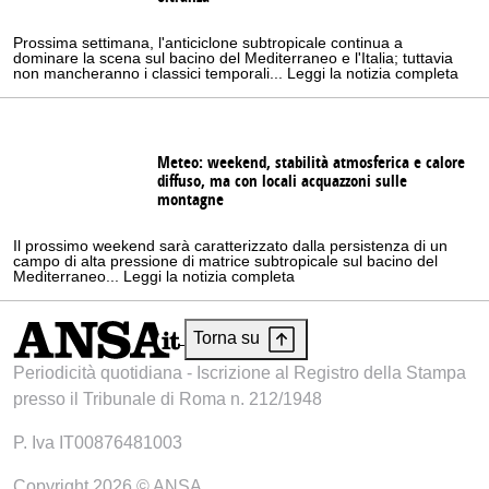
Prossima settimana, l'anticiclone subtropicale continua a
dominare la scena sul bacino del Mediterraneo e l'Italia; tuttavia
non mancheranno i classici temporali... Leggi la notizia completa
Meteo: weekend, stabilità atmosferica e calore
diffuso, ma con locali acquazzoni sulle
montagne
Il prossimo weekend sarà caratterizzato dalla persistenza di un
campo di alta pressione di matrice subtropicale sul bacino del
Mediterraneo... Leggi la notizia completa
Torna su
Periodicità quotidiana - Iscrizione al Registro della Stampa
presso il Tribunale di Roma n. 212/1948
P. Iva IT00876481003
Copyright 2026 © ANSA