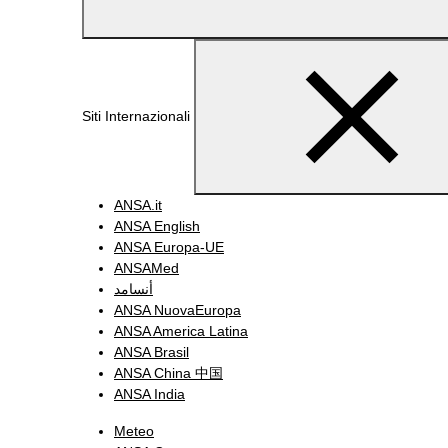
Siti Internazionali
ANSA.it
ANSA English
ANSA Europa-UE
ANSAMed
أنسامد
ANSA NuovaEuropa
ANSA America Latina
ANSA Brasil
ANSA China 中国
ANSA India
Meteo