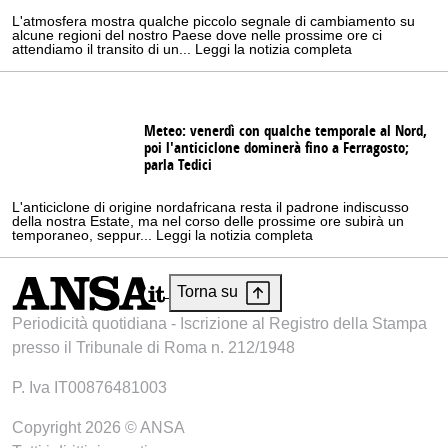
L'atmosfera mostra qualche piccolo segnale di cambiamento su
alcune regioni del nostro Paese dove nelle prossime ore ci
attendiamo il transito di un... Leggi la notizia completa
Meteo: venerdì con qualche temporale al Nord,
poi l'anticiclone dominerà fino a Ferragosto;
parla Tedici
L'anticiclone di origine nordafricana resta il padrone indiscusso
della nostra Estate, ma nel corso delle prossime ore subirà un
temporaneo, seppur... Leggi la notizia completa
Torna su
Periodicità quotidiana - Iscrizione al Registro della Stampa
presso il Tribunale di Roma n. 212/1948
P. Iva IT00876481003
Copyright 2026 © ANSA