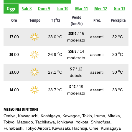
Oggi
Sab 8
Dom 9
Lun 10
Mar 11
Mer 12
Gio 13
Vento
o
Ora
Tempo
T (
C)
Prec.
Percepita
(km/h)
SSE 9
/ 15
o
o
17
.00
28.0
C
assenti
32
C
moderato
SSE 8
/ 14
o
o
20
.00
26.9
C
assenti
30
C
moderato
S 7
/ 12
o
o
23
.00
27.1
C
assenti
30
C
debole
S 12
/ 19
o
o
14
.00
28.7
C
assenti
33
C
moderato
METEO NEI DINTORNI
Omiya
,
Kawaguchi
,
Koshigaya
,
Kawagoe
,
Tokio
,
Iruma
,
Mitaka
,
Tokyo
,
Matsudo
,
Tachikawa
,
Ichikawa
,
Yokota
,
Shimofusa
,
Funabashi
,
Tokyo Airport
,
Kawasaki
,
Hachioji
,
Ome
,
Kumagaya