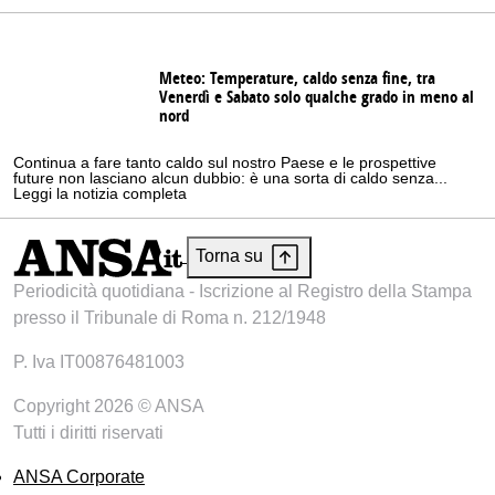
Meteo: Temperature, caldo senza fine, tra
Venerdì e Sabato solo qualche grado in meno al
nord
Continua a fare tanto caldo sul nostro Paese e le prospettive
future non lasciano alcun dubbio: è una sorta di caldo senza...
Leggi la notizia completa
Torna su
Periodicità quotidiana - Iscrizione al Registro della Stampa
presso il Tribunale di Roma n. 212/1948
P. Iva IT00876481003
Copyright 2026 © ANSA
Tutti i diritti riservati
ANSA Corporate