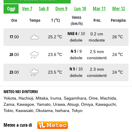
Oggi
Ven 7
Sab 8
Dom 9
Lun 10
Mar 11
Mer 12
Vento
o
Ora
Tempo
T (
C)
Prec.
Percepita
(km/h)
NNE 6
0.2 cm
/ 10
o
o
17
.00
25.2
C
26
C
debole
modeste
N 5
2.5 mm
/ 9
o
o
20
.00
23.6
C
24
C
debole
consistenti
N 5
2.3 mm
/ 10
o
o
23
.00
23.5
C
24
C
debole
consistenti
METEO NEI DINTORNI
Yokota
,
Hachioji
,
Mitaka
,
Iruma
,
Sagamihara
,
Ome
,
Machida
,
Zama
,
Kawagoe
,
Yamato
,
Urawa
,
Atsugi
,
Omiya
,
Kawaguchi
,
Tokio
,
Kawasaki
,
Okutama
,
Isehara
,
Tokyo
Meteo a cura di